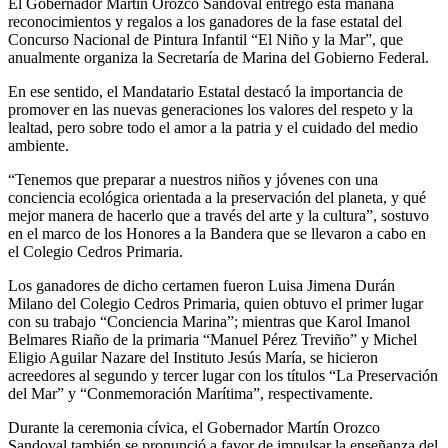
El Gobernador Martín Orozco Sandoval entregó esta mañana
reconocimientos y regalos a los ganadores de la fase estatal del
Concurso Nacional de Pintura Infantil “El Niño y la Mar”, que
anualmente organiza la Secretaría de Marina del Gobierno Federal.
En ese sentido, el Mandatario Estatal destacó la importancia de
promover en las nuevas generaciones los valores del respeto y la
lealtad, pero sobre todo el amor a la patria y el cuidado del medio
ambiente.
“Tenemos que preparar a nuestros niños y jóvenes con una
conciencia ecológica orientada a la preservación del planeta, y qué
mejor manera de hacerlo que a través del arte y la cultura”, sostuvo
en el marco de los Honores a la Bandera que se llevaron a cabo en
el Colegio Cedros Primaria.
Los ganadores de dicho certamen fueron Luisa Jimena Durán
Milano del Colegio Cedros Primaria, quien obtuvo el primer lugar
con su trabajo “Conciencia Marina”; mientras que Karol Imanol
Belmares Riaño de la primaria “Manuel Pérez Treviño” y Michel
Eligio Aguilar Nazare del Instituto Jesús María, se hicieron
acreedores al segundo y tercer lugar con los títulos “La Preservación
del Mar” y “Conmemoración Marítima”, respectivamente.
Durante la ceremonia cívica, el Gobernador Martín Orozco
Sandoval también se pronunció a favor de impulsar la enseñanza del