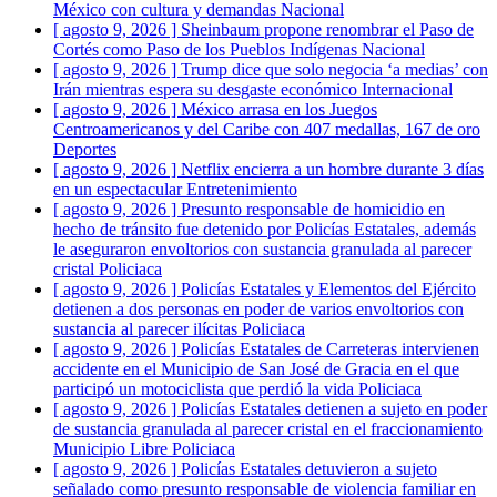
México con cultura y demandas
Nacional
[ agosto 9, 2026 ]
Sheinbaum propone renombrar el Paso de
Cortés como Paso de los Pueblos Indígenas
Nacional
[ agosto 9, 2026 ]
Trump dice que solo negocia ‘a medias’ con
Irán mientras espera su desgaste económico
Internacional
[ agosto 9, 2026 ]
México arrasa en los Juegos
Centroamericanos y del Caribe con 407 medallas, 167 de oro
Deportes
[ agosto 9, 2026 ]
Netflix encierra a un hombre durante 3 días
en un espectacular
Entretenimiento
[ agosto 9, 2026 ]
Presunto responsable de homicidio en
hecho de tránsito fue detenido por Policías Estatales, además
le aseguraron envoltorios con sustancia granulada al parecer
cristal
Policiaca
[ agosto 9, 2026 ]
Policías Estatales y Elementos del Ejército
detienen a dos personas en poder de varios envoltorios con
sustancia al parecer ilícitas
Policiaca
[ agosto 9, 2026 ]
Policías Estatales de Carreteras intervienen
accidente en el Municipio de San José de Gracia en el que
participó un motociclista que perdió la vida
Policiaca
[ agosto 9, 2026 ]
Policías Estatales detienen a sujeto en poder
de sustancia granulada al parecer cristal en el fraccionamiento
Municipio Libre
Policiaca
[ agosto 9, 2026 ]
Policías Estatales detuvieron a sujeto
señalado como presunto responsable de violencia familiar en