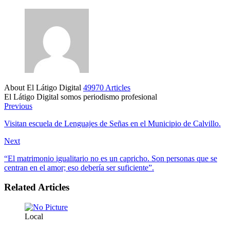
About El Látigo Digital
49970 Articles
El Látigo Digital somos periodismo profesional
Website
Facebook
Previous
Visitan escuela de Lenguajes de Señas en el Municipio de Calvillo.
Next
“El matrimonio igualitario no es un capricho. Son personas que se
centran en el amor; eso debería ser suficiente”.
Related Articles
Local