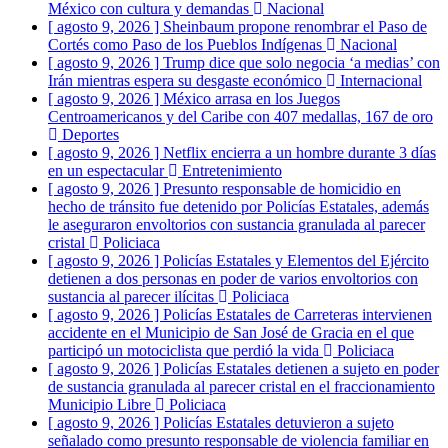
México con cultura y demandas
Nacional
[ agosto 9, 2026 ]
Sheinbaum propone renombrar el Paso de
Cortés como Paso de los Pueblos Indígenas
Nacional
[ agosto 9, 2026 ]
Trump dice que solo negocia ‘a medias’ con
Irán mientras espera su desgaste económico
Internacional
[ agosto 9, 2026 ]
México arrasa en los Juegos
Centroamericanos y del Caribe con 407 medallas, 167 de oro
Deportes
[ agosto 9, 2026 ]
Netflix encierra a un hombre durante 3 días
en un espectacular
Entretenimiento
[ agosto 9, 2026 ]
Presunto responsable de homicidio en
hecho de tránsito fue detenido por Policías Estatales, además
le aseguraron envoltorios con sustancia granulada al parecer
cristal
Policiaca
[ agosto 9, 2026 ]
Policías Estatales y Elementos del Ejército
detienen a dos personas en poder de varios envoltorios con
sustancia al parecer ilícitas
Policiaca
[ agosto 9, 2026 ]
Policías Estatales de Carreteras intervienen
accidente en el Municipio de San José de Gracia en el que
participó un motociclista que perdió la vida
Policiaca
[ agosto 9, 2026 ]
Policías Estatales detienen a sujeto en poder
de sustancia granulada al parecer cristal en el fraccionamiento
Municipio Libre
Policiaca
[ agosto 9, 2026 ]
Policías Estatales detuvieron a sujeto
señalado como presunto responsable de violencia familiar en