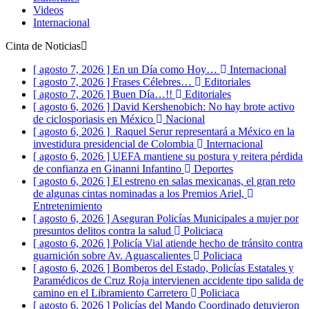
Videos
Internacional
Cinta de Noticias
[ agosto 7, 2026 ]
En un Día como Hoy…
Internacional
[ agosto 7, 2026 ]
Frases Célebres…
Editoriales
[ agosto 7, 2026 ]
Buen Día…!!
Editoriales
[ agosto 6, 2026 ]
David Kershenobich: No hay brote activo
de ciclosporiasis en México
Nacional
[ agosto 6, 2026 ]
Raquel Serur representará a México en la
investidura presidencial de Colombia
Internacional
[ agosto 6, 2026 ]
UEFA mantiene su postura y reitera pérdida
de confianza en Ginanni Infantino
Deportes
[ agosto 6, 2026 ]
El estreno en salas mexicanas, el gran reto
de algunas cintas nominadas a los Premios Ariel,
Entretenimiento
[ agosto 6, 2026 ]
Aseguran Policías Municipales a mujer por
presuntos delitos contra la salud
Policiaca
[ agosto 6, 2026 ]
Policía Vial atiende hecho de tránsito contra
guarnición sobre Av. Aguascalientes
Policiaca
[ agosto 6, 2026 ]
Bomberos del Estado, Policías Estatales y
Paramédicos de Cruz Roja intervienen accidente tipo salida de
camino en el Libramiento Carretero
Policiaca
[ agosto 6, 2026 ]
Policías del Mando Coordinado detuvieron