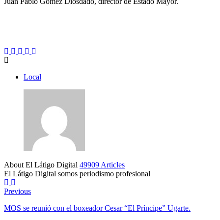
Juan Pablo Gómez Diosdado, director de Estado Mayor.
Local
About El Látigo Digital
49909 Articles
El Látigo Digital somos periodismo profesional
Website
Facebook
Previous
MOS se reunió con el boxeador Cesar “El Príncipe” Ugarte.