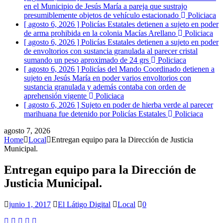
en el Municipio de Jesús María a pareja que sustrajo
presumiblemente objetos de vehículo estacionado
Policiaca
[ agosto 6, 2026 ]
Policías Estatales detienen a sujeto en poder
de arma prohibida en la colonia Macías Arellano
Policiaca
[ agosto 6, 2026 ]
Policías Estatales detienen a sujeto en poder
de envoltorios con sustancia granulada al parecer cristal
sumando un peso aproximado de 24 grs
Policiaca
[ agosto 6, 2026 ]
Policías del Mando Coordinado detienen a
sujeto en Jesús María en poder varios envoltorios con
sustancia granulada y además contaba con orden de
aprehensión vigente
Policiaca
[ agosto 6, 2026 ]
Sujeto en poder de hierba verde al parecer
marihuana fue detenido por Policías Estatales
Policiaca
agosto 7, 2026
Home
Local
Entregan equipo para la Dirección de Justicia
Municipal.
Entregan equipo para la Dirección de
Justicia Municipal.
junio 1, 2017
El Látigo Digital
Local
0