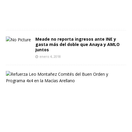
,
2
0
2
4
Meade no reporta ingresos ante INE y
gasta más del doble que Anaya y AMLO
juntos
enero 4, 2018
R
e
f
u
e
r
z
a
L
e
o
M