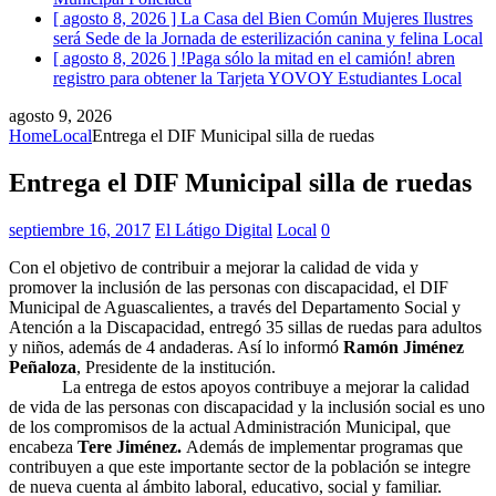
[ agosto 8, 2026 ]
La Casa del Bien Común Mujeres Ilustres
será Sede de la Jornada de esterilización canina y felina
Local
[ agosto 8, 2026 ]
!Paga sólo la mitad en el camión! abren
registro para obtener la Tarjeta YOVOY Estudiantes
Local
agosto 9, 2026
Home
Local
Entrega el DIF Municipal silla de ruedas
Entrega el DIF Municipal silla de ruedas
septiembre 16, 2017
El Látigo Digital
Local
0
Con el objetivo de contribuir a mejorar la calidad de vida y
promover la inclusión de las personas con discapacidad, el DIF
Municipal de Aguascalientes, a través del Departamento Social y
Atención a la Discapacidad, entregó 35 sillas de ruedas para adultos
y niños, además de 4 andaderas. Así lo informó
Ramón Jiménez
Peñaloza
, Presidente de la institución.
La entrega de estos apoyos contribuye a mejorar la calidad
de vida de las personas con discapacidad y la inclusión social es uno
de los compromisos de la actual Administración Municipal, que
encabeza
Tere Jiménez.
Además de implementar programas que
contribuyen a que este importante sector de la población se integre
de nueva cuenta al ámbito laboral, educativo, social y familiar.