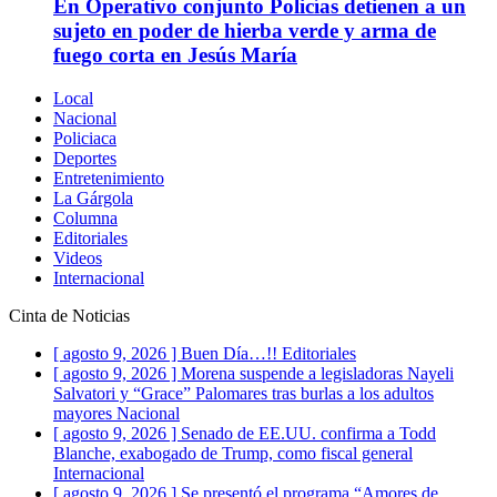
En Operativo conjunto Policías detienen a un
sujeto en poder de hierba verde y arma de
fuego corta en Jesús María
Local
Nacional
Policiaca
Deportes
Entretenimiento
La Gárgola
Columna
Editoriales
Videos
Internacional
Cinta de Noticias
[ agosto 9, 2026 ]
Buen Día…!!
Editoriales
[ agosto 9, 2026 ]
Morena suspende a legisladoras Nayeli
Salvatori y “Grace” Palomares tras burlas a los adultos
mayores
Nacional
[ agosto 9, 2026 ]
Senado de EE.UU. confirma a Todd
Blanche, exabogado de Trump, como fiscal general
Internacional
[ agosto 9, 2026 ]
Se presentó el programa “Amores de