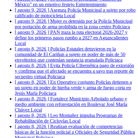
México” en un emotivo festejo
Entretenimiento
[ agosto 9, 2026 ]
Asegura Policía Municipal a sujeto por robo
calificado de motocicleta
Local
[ agosto 9, 2026 ]
Mujer es detenida por la Policía Municipal
por portación de arma prohibida en la zona centro
Policiaca
[ agosto 9, 2026 ]
PAN traza la ruta electoral 2026-2027 y
define los primeros pasos rumbo a 2027 en Aguascalientes
Local
[ agosto 8, 2026 ]
Policías Estatales detuvieron en la
comunidad de El Cariñan a sujeto en poder de más de 50
envoltorios que contenían sustancia granulada
Policiaca
[ agosto 8, 2026 ]
Evita Policía Cibernética pago de extorsión
y confirma que el afectado se encuentra a savo tras reporte de
secuestro virtual
Policiaca
[ agosto 8, 2026 ]
En Operativo conjunto Policías detienen a
un sujeto en poder de hierba verde y arma de fuego corta en
Jesús María
Policiaca
[ agosto 8, 2026 ]
Fortalece Municipio Arbolado urbano y
medio ambiente con reforestación en Boulevar José María
Chávez
Local
[ agosto 8, 2026 ]
Leo Montañez impulsa Programas de
Rehabilitación de Ciclovías
Local
[ agosto 8, 2026 ]
Realizan evaluación de competencias
básicas de la función policial a Oficiales de Seguridad Pública
Municipal
Policiaca