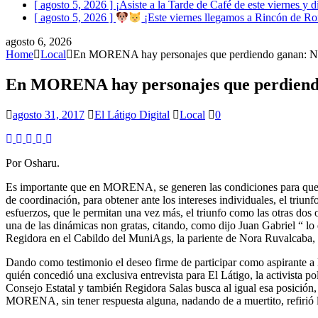
[ agosto 5, 2026 ]
¡Asiste a la Tarde de Café de este viernes y di
[ agosto 5, 2026 ]
¡Este viernes llegamos a Rincón de Rom
agosto 6, 2026
Home
Local
En MORENA hay personajes que perdiendo ganan: 
En MORENA hay personajes que perdien
agosto 31, 2017
El Látigo Digital
Local
0
Por Osharu.
Es importante que en MORENA, se generen las condiciones para que la
de coordinación, para obtener ante los intereses individuales, el triu
esfuerzos, que le permitan una vez más, el triunfo como las otras dos
una de las dinámicas non gratas, citando, como dijo Juan Gabriel “ lo q
Regidora en el Cabildo del MuniAgs, la pariente de Nora Ruvalcaba, 
Dando como testimonio el deseo firme de participar como aspirante a l
quién concedió una exclusiva entrevista para El Látigo, la activista po
Consejo Estatal y también Regidora Salas busca al igual esa posición, a
MORENA, sin tener respuesta alguna, nadando de a muertito, refirió 