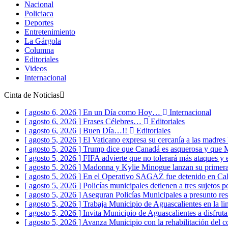
Nacional
Policiaca
Deportes
Entretenimiento
La Gárgola
Columna
Editoriales
Videos
Internacional
Cinta de Noticias
[ agosto 6, 2026 ]
En un Día como Hoy…
Internacional
[ agosto 6, 2026 ]
Frases Célebres…
Editoriales
[ agosto 6, 2026 ]
Buen Día…!!
Editoriales
[ agosto 5, 2026 ]
El Vaticano expresa su cercanía a las madre
[ agosto 5, 2026 ]
Trump dice que Canadá es asquerosa y que
[ agosto 5, 2026 ]
FIFA advierte que no tolerará más ataques y 
[ agosto 5, 2026 ]
Madonna y Kylie Minogue lanzan su primer
[ agosto 5, 2026 ]
En el Operativo SAGAZ fue detenido en Calvi
[ agosto 5, 2026 ]
Policías municipales detienen a tres sujetos p
[ agosto 5, 2026 ]
Aseguran Policías Municipales a presunto res
[ agosto 5, 2026 ]
Trabaja Municipio de Aguascalientes en la l
[ agosto 5, 2026 ]
Invita Municipio de Aguascalientes a disfru
[ agosto 5, 2026 ]
Avanza Municipio con la rehabilitación del c