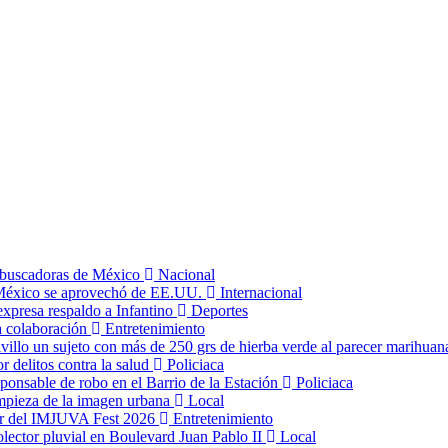
s buscadoras de México
Nacional
 México se aprovechó de EE.UU.
Internacional
expresa respaldo a Infantino
Deportes
a colaboración
Entretenimiento
llo un sujeto con más de 250 grs de hierba verde al parecer marihua
or delitos contra la salud
Policiaca
ponsable de robo en el Barrio de la Estación
Policiaca
impieza de la imagen urbana
Local
tar del IMJUVA Fest 2026
Entretenimiento
olector pluvial en Boulevard Juan Pablo II
Local