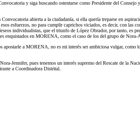
Convocatoria y siga buscando ostentarse como Presidente del Consejo y
onvocatoria abierta a la ciudadanía, si ella quería treparse en aspiraci
esos esfuerzos, no para cumplir caprichos viciados, es decir, con las co
seos individualistas, que el triunfo de López Obrador, por tanto, es pr
onajes enquistados en MORENA, como el caso de los del grupo de Nora-A
mos apostarle a MORENA, no es mi interés ser ambiciosa vulgar, como lo 
Nora-Jennifer, pues tenemos un interés supremo del Rescate de la Nación
irante a Coordinadora Distrital.