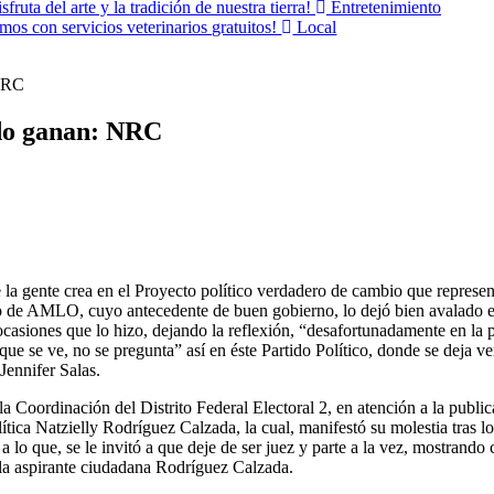
sfruta del arte y la tradición de nuestra tierra!
Entretenimiento
os con servicios veterinarios gratuitos!
Local
NRC
do ganan: NRC
 gente crea en el Proyecto político verdadero de cambio que represent
nfo de AMLO, cuyo antecedente de buen gobierno, lo dejó bien avalado en 
 ocasiones que lo hizo, dejando la reflexión, “desafortunadamente en la 
ue se ve, no se pregunta” así en éste Partido Político, donde se deja ve
Jennifer Salas.
a Coordinación del Distrito Federal Electoral 2, en atención a la publ
lítica Natzielly Rodríguez Calzada, la cual, manifestó su molestia tras 
 lo que, se le invitó a que deje de ser juez y parte a la vez, mostrando 
la aspirante ciudadana Rodríguez Calzada.