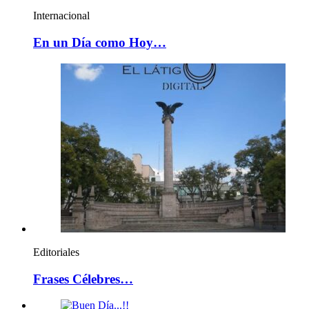
Internacional
En un Día como Hoy…
Editoriales
Frases Célebres…