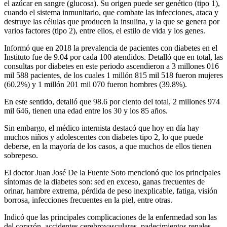
el azúcar en sangre (glucosa). Su origen puede ser genético (tipo 1),
cuando el sistema inmunitario, que combate las infecciones, ataca y
destruye las células que producen la insulina, y la que se genera por
varios factores (tipo 2), entre ellos, el estilo de vida y los genes.
Informó que en 2018 la prevalencia de pacientes con diabetes en el
Instituto fue de 9.04 por cada 100 atendidos. Detalló que en total, las
consultas por diabetes en este periodo ascendieron a 3 millones 016
mil 588 pacientes, de los cuales 1 millón 815 mil 518 fueron mujeres
(60.2%) y 1 millón 201 mil 070 fueron hombres (39.8%).
En este sentido, detalló que 98.6 por ciento del total, 2 millones 974
mil 646, tienen una edad entre los 30 y los 85 años.
Sin embargo, el médico internista destacó que hoy en día hay
muchos niños y adolescentes con diabetes tipo 2, lo que puede
deberse, en la mayoría de los casos, a que muchos de ellos tienen
sobrepeso.
El doctor Juan José De la Fuente Soto mencionó que los principales
síntomas de la diabetes son: sed en exceso, ganas frecuentes de
orinar, hambre extrema, pérdida de peso inexplicable, fatiga, visión
borrosa, infecciones frecuentes en la piel, entre otras.
Indicó que las principales complicaciones de la enfermedad son las
del corazón, accidentes cerebrovasculares, padecimientos renales,