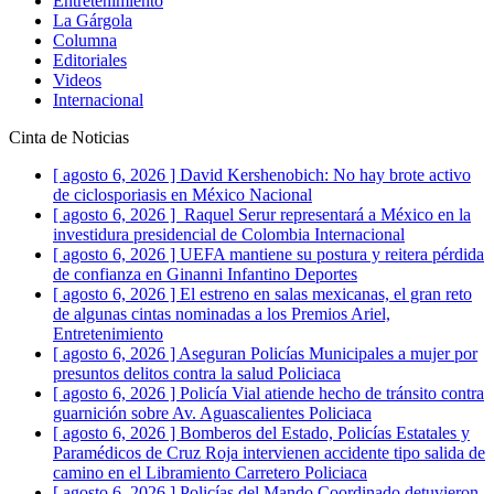
Entretenimiento
La Gárgola
Columna
Editoriales
Videos
Internacional
Cinta de Noticias
[ agosto 6, 2026 ]
David Kershenobich: No hay brote activo
de ciclosporiasis en México
Nacional
[ agosto 6, 2026 ]
Raquel Serur representará a México en la
investidura presidencial de Colombia
Internacional
[ agosto 6, 2026 ]
UEFA mantiene su postura y reitera pérdida
de confianza en Ginanni Infantino
Deportes
[ agosto 6, 2026 ]
El estreno en salas mexicanas, el gran reto
de algunas cintas nominadas a los Premios Ariel,
Entretenimiento
[ agosto 6, 2026 ]
Aseguran Policías Municipales a mujer por
presuntos delitos contra la salud
Policiaca
[ agosto 6, 2026 ]
Policía Vial atiende hecho de tránsito contra
guarnición sobre Av. Aguascalientes
Policiaca
[ agosto 6, 2026 ]
Bomberos del Estado, Policías Estatales y
Paramédicos de Cruz Roja intervienen accidente tipo salida de
camino en el Libramiento Carretero
Policiaca
[ agosto 6, 2026 ]
Policías del Mando Coordinado detuvieron