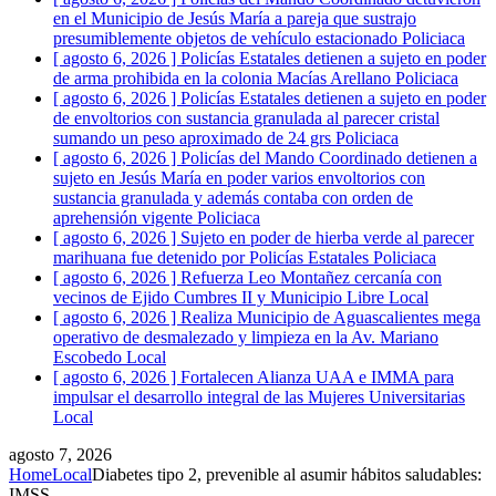
en el Municipio de Jesús María a pareja que sustrajo
presumiblemente objetos de vehículo estacionado
Policiaca
[ agosto 6, 2026 ]
Policías Estatales detienen a sujeto en poder
de arma prohibida en la colonia Macías Arellano
Policiaca
[ agosto 6, 2026 ]
Policías Estatales detienen a sujeto en poder
de envoltorios con sustancia granulada al parecer cristal
sumando un peso aproximado de 24 grs
Policiaca
[ agosto 6, 2026 ]
Policías del Mando Coordinado detienen a
sujeto en Jesús María en poder varios envoltorios con
sustancia granulada y además contaba con orden de
aprehensión vigente
Policiaca
[ agosto 6, 2026 ]
Sujeto en poder de hierba verde al parecer
marihuana fue detenido por Policías Estatales
Policiaca
[ agosto 6, 2026 ]
Refuerza Leo Montañez cercanía con
vecinos de Ejido Cumbres II y Municipio Libre
Local
[ agosto 6, 2026 ]
Realiza Municipio de Aguascalientes mega
operativo de desmalezado y limpieza en la Av. Mariano
Escobedo
Local
[ agosto 6, 2026 ]
Fortalecen Alianza UAA e IMMA para
impulsar el desarrollo integral de las Mujeres Universitarias
Local
agosto 7, 2026
Home
Local
Diabetes tipo 2, prevenible al asumir hábitos saludables:
IMSS