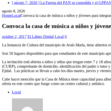
[ agosto 7, 2026 ]
La Fuerza del PAN se consolida y el GPPAN r
agosto 8, 2026
Home
Local
Convoca la casa de música a niños y jóvenes para integrars
Convoca la casa de música a niños y jóvene
octubre 2, 2017
El Látigo Digital
Local
0
La Instancia de Cultura del municipio de Jesús María, tiene abiertos e
Son 50 lugares disponibles para que estudiantes de este municipio apr
La invitación está abierta a niños y niñas que tengan entre 7 y 18 año
(CURP), comprobante de domicilio, identificación del padre o tutor y 
Ejidal. Las prácticas se llevan a cabo los días martes, jueves y vierne
Cabe hacer mención que la Casa de Música tiene capacidad para alberga
oferta en este centro que funge como un centro cultural y artístico.
Local