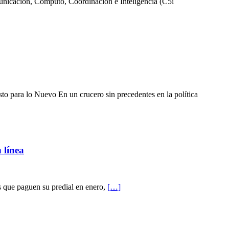
Comunicación, Cómputo, Coordinación e Inteligencia (C5i
to para lo Nuevo En un crucero sin precedentes en la política
 línea
os que paguen su predial en enero,
[…]