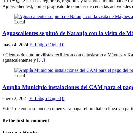
🙋🏻‍♂️👩🏻‍💻👮🏻‍♀️Las regidoras, regidores y la síndica municipal d
Aguascalientes), con el propósito de conocer de cerca las actividades
Local
Aguascalientes se pintó de Naranja con la visita de 
mayo 4, 2024
El Látigo Digital
0
• Cientos de automovilistas recibieron con entusiasmo a Máynez y Kar
aguascalentense y
[…]
Local
Amplía Municipio instalaciones del CAM para el pago d
enero 2, 2021
El Látigo Digital
0
Este 1 de enero se puede comenzar a pagar el predial en línea y a part
Be the first to comment
Leave a Reply