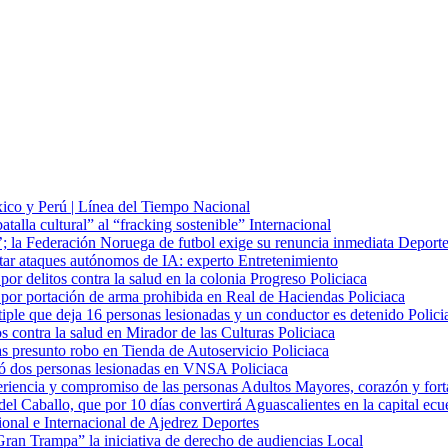
xico y Perú | Línea del Tiempo
Nacional
batalla cultural” al “fracking sostenible”
Internacional
o’; la Federación Noruega de futbol exige su renuncia inmediata
Deporte
star ataques autónomos de IA: experto
Entretenimiento
or delitos contra la salud en la colonia Progreso
Policiaca
 por portación de arma prohibida en Real de Haciendas
Policiaca
ltiple que deja 16 personas lesionadas y un conductor es detenido
Polici
s contra la salud en Mirador de las Culturas
Policiaca
ras presunto robo en Tienda de Autoservicio
Policiaca
dejó dos personas lesionadas en VNSA
Policiaca
riencia y compromiso de las personas Adultos Mayores, corazón y fort
del Caballo, que por 10 días convertirá Aguascalientes en la capital ec
onal e Internacional de Ajedrez
Deportes
ran Trampa” la iniciativa de derecho de audiencias
Local