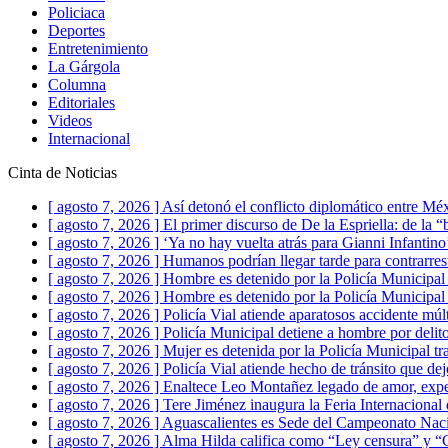
Policiaca
Deportes
Entretenimiento
La Gárgola
Columna
Editoriales
Videos
Internacional
Cinta de Noticias
[ agosto 7, 2026 ]
Así detonó el conflicto diplomático entre Mé
[ agosto 7, 2026 ]
El primer discurso de De la Espriella: de la “
[ agosto 7, 2026 ]
‘Ya no hay vuelta atrás para Gianni Infantin
[ agosto 7, 2026 ]
Humanos podrían llegar tarde para contrarre
[ agosto 7, 2026 ]
Hombre es detenido por la Policía Municipal p
[ agosto 7, 2026 ]
Hombre es detenido por la Policía Municipal
[ agosto 7, 2026 ]
Policía Vial atiende aparatosos accidente mú
[ agosto 7, 2026 ]
Policía Municipal detiene a hombre por delito
[ agosto 7, 2026 ]
Mujer es detenida por la Policía Municipal t
[ agosto 7, 2026 ]
Policía Vial atiende hecho de tránsito que 
[ agosto 7, 2026 ]
Enaltece Leo Montañez legado de amor, expe
[ agosto 7, 2026 ]
Tere Jiménez inaugura la Feria Internacional 
[ agosto 7, 2026 ]
Aguascalientes es Sede del Campeonato Naci
[ agosto 7, 2026 ]
Alma Hilda califica como “Ley censura” y “G