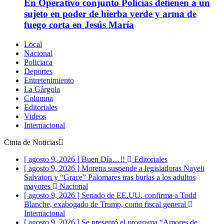
En Operativo conjunto Policías detienen a un
sujeto en poder de hierba verde y arma de
fuego corta en Jesús María
Local
Nacional
Policiaca
Deportes
Entretenimiento
La Gárgola
Columna
Editoriales
Videos
Internacional
Cinta de Noticias
[ agosto 9, 2026 ]
Buen Día…!!
Editoriales
[ agosto 9, 2026 ]
Morena suspende a legisladoras Nayeli
Salvatori y “Grace” Palomares tras burlas a los adultos
mayores
Nacional
[ agosto 9, 2026 ]
Senado de EE.UU. confirma a Todd
Blanche, exabogado de Trump, como fiscal general
Internacional
[ agosto 9, 2026 ]
Se presentó el programa “Amores de