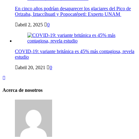
En cinco años podrían desaparecer los glaciares del Pico de
Orizaba, Iztaccíhuatl y Popocatépetl: Experto UNAM
abril 2, 2025
0
COVID-19: variante británica es 45% más contagiosa, revela
estudio
abril 20, 2021
0
Acerca de nosotros