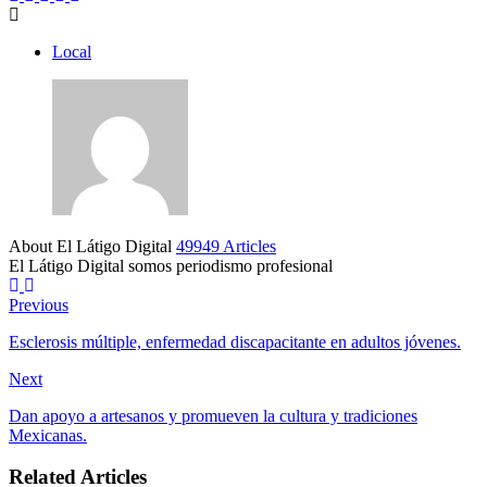
Local
About El Látigo Digital
49949 Articles
El Látigo Digital somos periodismo profesional
Website
Facebook
Previous
Esclerosis múltiple, enfermedad discapacitante en adultos jóvenes.
Next
Dan apoyo a artesanos y promueven la cultura y tradiciones
Mexicanas.
Related Articles