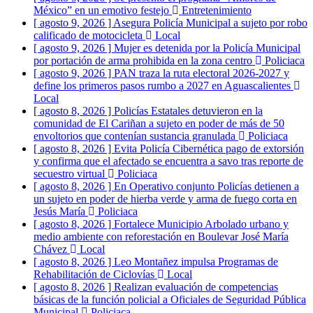
México” en un emotivo festejo
Entretenimiento
[ agosto 9, 2026 ]
Asegura Policía Municipal a sujeto por robo
calificado de motocicleta
Local
[ agosto 9, 2026 ]
Mujer es detenida por la Policía Municipal
por portación de arma prohibida en la zona centro
Policiaca
[ agosto 9, 2026 ]
PAN traza la ruta electoral 2026-2027 y
define los primeros pasos rumbo a 2027 en Aguascalientes
Local
[ agosto 8, 2026 ]
Policías Estatales detuvieron en la
comunidad de El Cariñan a sujeto en poder de más de 50
envoltorios que contenían sustancia granulada
Policiaca
[ agosto 8, 2026 ]
Evita Policía Cibernética pago de extorsión
y confirma que el afectado se encuentra a savo tras reporte de
secuestro virtual
Policiaca
[ agosto 8, 2026 ]
En Operativo conjunto Policías detienen a
un sujeto en poder de hierba verde y arma de fuego corta en
Jesús María
Policiaca
[ agosto 8, 2026 ]
Fortalece Municipio Arbolado urbano y
medio ambiente con reforestación en Boulevar José María
Chávez
Local
[ agosto 8, 2026 ]
Leo Montañez impulsa Programas de
Rehabilitación de Ciclovías
Local
[ agosto 8, 2026 ]
Realizan evaluación de competencias
básicas de la función policial a Oficiales de Seguridad Pública
Municipal
Policiaca