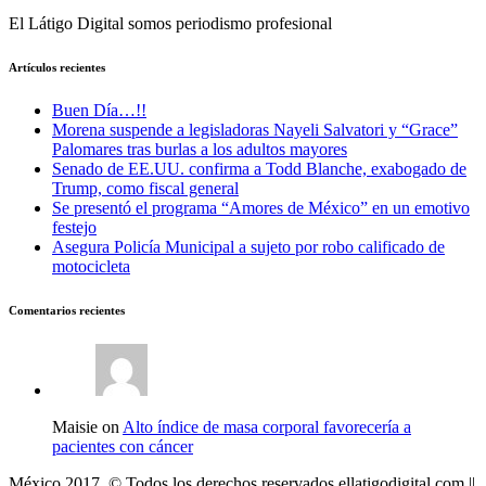
El Látigo Digital somos periodismo profesional
Artículos recientes
Buen Día…!!
Morena suspende a legisladoras Nayeli Salvatori y “Grace”
Palomares tras burlas a los adultos mayores
Senado de EE.UU. confirma a Todd Blanche, exabogado de
Trump, como fiscal general
Se presentó el programa “Amores de México” en un emotivo
festejo
Asegura Policía Municipal a sujeto por robo calificado de
motocicleta
Comentarios recientes
Maisie on
Alto índice de masa corporal favorecería a
pacientes con cáncer
México 2017. © Todos los derechos reservados ellatigodigital.com ||