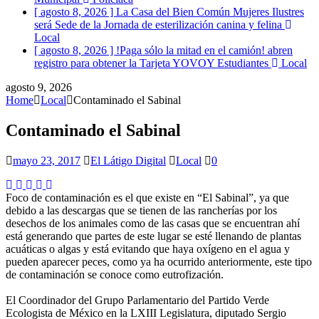
[ agosto 8, 2026 ]
La Casa del Bien Común Mujeres Ilustres
será Sede de la Jornada de esterilización canina y felina
Local
[ agosto 8, 2026 ]
!Paga sólo la mitad en el camión! abren
registro para obtener la Tarjeta YOVOY Estudiantes
Local
agosto 9, 2026
Home
Local
Contaminado el Sabinal
Contaminado el Sabinal
mayo 23, 2017
El Látigo Digital
Local
0
Foco de contaminación es el que existe en “El Sabinal”, ya que
debido a las descargas que se tienen de las rancherías por los
desechos de los animales como de las casas que se encuentran ahí
está generando que partes de este lugar se esté llenando de plantas
acuáticas o algas y está evitando que haya oxígeno en el agua y
pueden aparecer peces, como ya ha ocurrido anteriormente, este tipo
de contaminación se conoce como eutrofización.
El Coordinador del Grupo Parlamentario del Partido Verde
Ecologista de México en la LXIII Legislatura, diputado Sergio