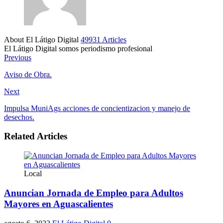
About El Látigo Digital
49931 Articles
El Látigo Digital somos periodismo profesional
Website
Facebook
Previous
Aviso de Obra.
Next
Impulsa MuniAgs acciones de concientizacion y manejo de
desechos.
Related Articles
Local
Anuncian Jornada de Empleo para Adultos
Mayores en Aguascalientes