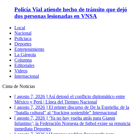
Policía Vial atiende hecho de tránsito que dejó
dos personas lesionadas en VNSA
Local
Nacional
Policiaca
Deportes
Entretenimiento
La Gárgola
Columna
Editoriales
Videos
Internacional
Cinta de Noticias
[ agosto 7, 2026 ]
Así detonó el conflicto diplomático entre
México y Perú | Línea del Tiempo
Nacional
[ agosto 7, 2026 ]
El primer discurso de De la Espriella: de la
“batalla cultural” al “fracking sostenible”
Internacional
[ agosto 7, 2026 ]
‘Ya no hay vuelta atrás para Gianni
Infantino’; la Federación Noruega de futbol exige su renuncia
inmediata
Deportes