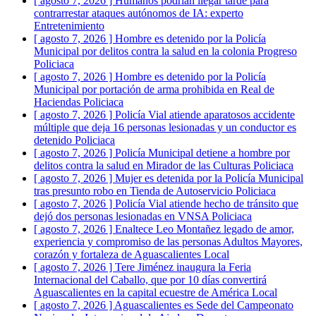
[ agosto 7, 2026 ]
Humanos podrían llegar tarde para
contrarrestar ataques autónomos de IA: experto
Entretenimiento
[ agosto 7, 2026 ]
Hombre es detenido por la Policía
Municipal por delitos contra la salud en la colonia Progreso
Policiaca
[ agosto 7, 2026 ]
Hombre es detenido por la Policía
Municipal por portación de arma prohibida en Real de
Haciendas
Policiaca
[ agosto 7, 2026 ]
Policía Vial atiende aparatosos accidente
múltiple que deja 16 personas lesionadas y un conductor es
detenido
Policiaca
[ agosto 7, 2026 ]
Policía Municipal detiene a hombre por
delitos contra la salud en Mirador de las Culturas
Policiaca
[ agosto 7, 2026 ]
Mujer es detenida por la Policía Municipal
tras presunto robo en Tienda de Autoservicio
Policiaca
[ agosto 7, 2026 ]
Policía Vial atiende hecho de tránsito que
dejó dos personas lesionadas en VNSA
Policiaca
[ agosto 7, 2026 ]
Enaltece Leo Montañez legado de amor,
experiencia y compromiso de las personas Adultos Mayores,
corazón y fortaleza de Aguascalientes
Local
[ agosto 7, 2026 ]
Tere Jiménez inaugura la Feria
Internacional del Caballo, que por 10 días convertirá
Aguascalientes en la capital ecuestre de América
Local
[ agosto 7, 2026 ]
Aguascalientes es Sede del Campeonato