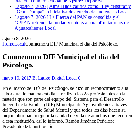
Nacional e Internacional de Ajedrez
Deportes
[ agosto 7, 2026 ]
Alma Hilda califica como “Ley censura” y
“Gran Trampa” la iniciativa de derecho de audiencias
Local
[ agosto 7, 2026 ]
La Fuerza del PAN se consolida y el
GPPAN refrenda la unidad y entereza para afrontar retos de
Aguascalientes
Local
agosto 8, 2026
Home
Local
Conmemora DIF Municipal el día del Psicólogo.
Conmemora DIF Municipal el día del
Psicólogo.
mayo 19, 2017
El Látigo Digital
Local
0
En el marco del Día del Psicólogo, se hizo un reconocimiento a la
labor que de manera cotidiana realizan los 28 profesionales en la
materia que son parte del equipo del Sistema para el Desarrollo
Integral de la Familia (DIF) Municipal de Aguascalientes a través
del Departamento de Salud Mental y que todos los días hacen su
mejor labor para mejorar la calidad de vida de aquellos que recurren
a esta institución, así lo informó, Ramón Jiménez Peñaloza,
Presidente de la institución.