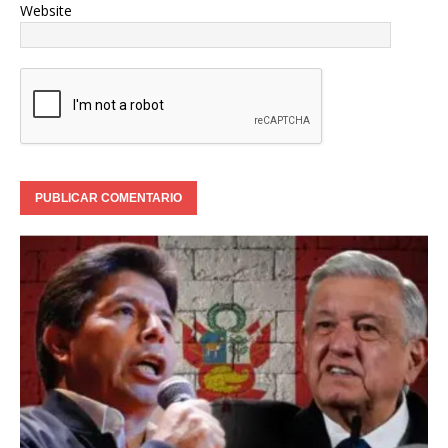
Website
El p