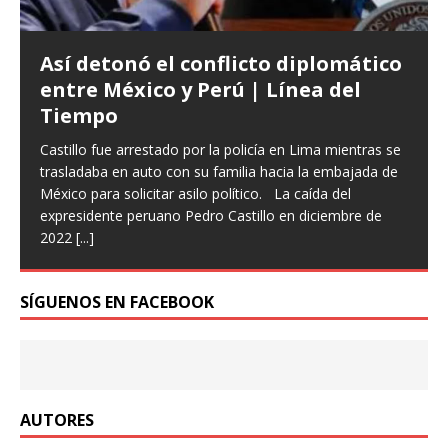
Espr
“fra
Así detonó el conflicto diplomático
El disc
entre México y Perú | Línea del
De la E
Tiempo
protoco
de un b
Castillo fue arrestado por la policía en Lima mientras se
trasladaba en auto con su familia hacia la embajada de
México para solicitar asilo político. La caída del
expresidente peruano Pedro Castillo en diciembre de
2022
[...]
SÍGUENOS EN FACEBOOK
AUTORES