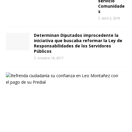
servicio
Comunidade
s
abril 2, 2019
Determinan Diputados improcedente la
iniciativa que buscaba reformar la Ley de
Responsabilidades de los Servidores
Públicos
octubre 16, 2017
R
e
f
r
e
n
d
a
c
i
u