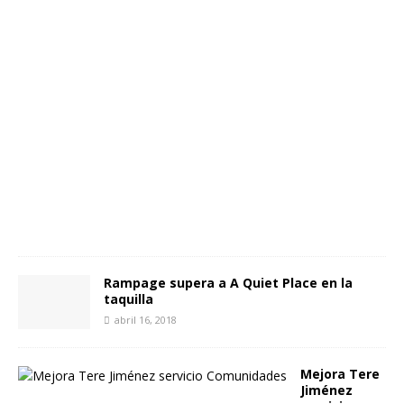
f
e
b
r
e
r
o
2
4
,
2
0
2
1
Rampage supera a A Quiet Place en la
taquilla
abril 16, 2018
Mejora Tere
Jiménez