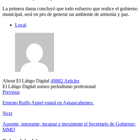
La primera dama concluyó que todo esfuerzo que realice el gobierno
municipal, será en pro de generar un ambiente de armonía y paz.
Local
About El Látigo Digital
49882 Articles
El Látigo Digital somos periodismo profesional
Website
Facebook
Previous
Ernesto Ruffo Appel estará en Aguascalientes.
Next
Ausente, ignorante, incapaz e inexistente el Secretario de Gobierno:
MMO