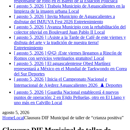
responsable de robo en el Barrio de la Estación
Policiaca
[ agosto 5, 2026 ]
Trabaja Municipio de Aguascalientes en la
limpieza de la imagen urbana
Local
[ agosto 5, 2026 ]
Invita Municipio de Aguascalientes a
disfrutar del IMJUVA Fest 2026
Entretenimiento
[ agosto 5, 2026 ]
Avanza Municipio con la rehabilitación del
colector pluvial en Boulevard Juan Pablo II
Local
[ agosto 5, 2026 ]
¡Asiste a la Tarde de Café de este viernes y
disfruta del arte y la tradición de nuestra tierra!
Entretenimiento
[ agosto 5, 2026 ]
🐶🐱 ¡Este viernes llegamos a Rincón de
Romos con servicios veterinarios gratuitos!
Local
[ agosto 5, 2026 ]
El aguascalentense Obed Martínez
representará a México en el Mundial de Taekwondo en Corea
del Sur
Deportes
[ agosto 5, 2026 ]
Inicia el Campeonato Nacional e
Internacional de Ajedrez Aguascalientes 2026 ♟️
Deportes
[ agosto 5, 2026 ]
Guardia Nacional establecerá 4 nuevos
puntos de operación: 2 en Ejido Peñuelas, otro en El Llano y
uno más en Calvillo
Local
agosto 5, 2026
Home
Local
Clausura DIF Municipal de taller de “crianza positiva”
Clausura DIF Municipal de taller de