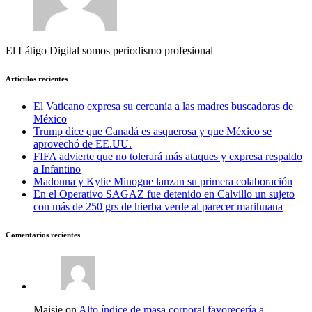
El Látigo Digital somos periodismo profesional
Artículos recientes
El Vaticano expresa su cercanía a las madres buscadoras de
México
Trump dice que Canadá es asquerosa y que México se
aprovechó de EE.UU.
FIFA advierte que no tolerará más ataques y expresa respaldo
a Infantino
Madonna y Kylie Minogue lanzan su primera colaboración
En el Operativo SAGAZ fue detenido en Calvillo un sujeto
con más de 250 grs de hierba verde al parecer marihuana
Comentarios recientes
Maisie on
Alto índice de masa corporal favorecería a