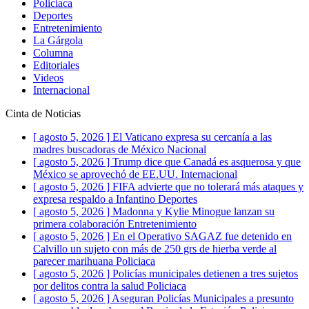
Policiaca
Deportes
Entretenimiento
La Gárgola
Columna
Editoriales
Videos
Internacional
Cinta de Noticias
[ agosto 5, 2026 ]
El Vaticano expresa su cercanía a las
madres buscadoras de México
Nacional
[ agosto 5, 2026 ]
Trump dice que Canadá es asquerosa y que
México se aprovechó de EE.UU.
Internacional
[ agosto 5, 2026 ]
FIFA advierte que no tolerará más ataques y
expresa respaldo a Infantino
Deportes
[ agosto 5, 2026 ]
Madonna y Kylie Minogue lanzan su
primera colaboración
Entretenimiento
[ agosto 5, 2026 ]
En el Operativo SAGAZ fue detenido en
Calvillo un sujeto con más de 250 grs de hierba verde al
parecer marihuana
Policiaca
[ agosto 5, 2026 ]
Policías municipales detienen a tres sujetos
por delitos contra la salud
Policiaca
[ agosto 5, 2026 ]
Aseguran Policías Municipales a presunto