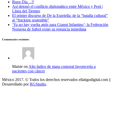
Buen Día…!!
Así detonó el conflicto diplomático entre México y Perú |
Línea del Tiempo
El primer discurso de De la Espriella: de la “batalla cultural”
al “fracking sostenible”
‘Ya no hay vuelta atrás para Gianni Infantino’; la Federación
Noruega de futbol exige su renuncia inmediata
Comentarios recientes
Maisie on
Alto índice de masa corporal favorecería a
pacientes con cáncer
México 2017. © Todos los derechos reservados ellatigodigital.com ||
Desarrollado por
RGStudio
.