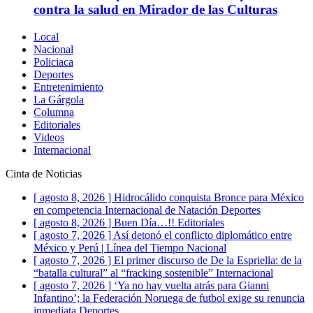
contra la salud en Mirador de las Culturas
Local
Nacional
Policiaca
Deportes
Entretenimiento
La Gárgola
Columna
Editoriales
Videos
Internacional
Cinta de Noticias
[ agosto 8, 2026 ]
Hidrocálido conquista Bronce para México
en competencia Internacional de Natación
Deportes
[ agosto 8, 2026 ]
Buen Día…!!
Editoriales
[ agosto 7, 2026 ]
Así detonó el conflicto diplomático entre
México y Perú | Línea del Tiempo
Nacional
[ agosto 7, 2026 ]
El primer discurso de De la Espriella: de la
“batalla cultural” al “fracking sostenible”
Internacional
[ agosto 7, 2026 ]
‘Ya no hay vuelta atrás para Gianni
Infantino’; la Federación Noruega de futbol exige su renuncia
inmediata
Deportes