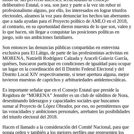
deliberativo Estatal, o sea, son juez y parte a la vez sin rubor ni
profesionalismo alguno, por ello, los interesados en lograr triunfos
electorales, alzamos la voz para denunciar los hechos tan aberrantes
que a nada ayudan para el Proyecto político de AMLO en el 2018,
al contrario, en su oportunidad dieron muestra de lo que son, valen y
lo que hacen, sin llegar a conquistar las posiciones políticas en
juego, solo sus ambiciones familiares.
Son entonces las denuncias públicas compartidas en entrevista
exclusiva para El Látigo, de parte de las profesionistas activistas en
MORENA, Natzielli Rodríguez Calzada y Araceli Galaviz García,
quiénes, buscaron participar en condiciones de igualdad para ocupar
un lugar en la coordinación del II Distrito Federal Electoral y del
Distrito Local XIV respectivamente, si tener apertura alguna, mejor
tuvieron muestras de caprichos y arbitrariedades antidemocráticas.
Es importante señalar que en el Consejo Estatal que preside la
Regidora de “MORENA” Jennifer es un club de súbditos de Nora,
desestimando liderazgos y capacidades sociales que buscamos
sumar al Proyecto de López Obrador, por eso, no permitiremos que
las voracidades y ambiciones personales, arrebaten las posibilidades
del triunfo electoral del 2018.
Hacen el llamado a la consideración del Comité Nacional, para que
ponga orden y también a los mejores perfiles que representen los