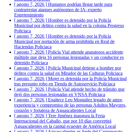
[ agosto 7, 2026 ]
Humanos podrían llegar tarde para
contrarrestar ataques autónomos de IA: experto
Entretenimiento
[ agosto 7, 2026 ]
Hombre es detenido por la Policía
Municipal por delitos contra la salud en la colonia Progreso
Policiaca
[ agosto 7, 2026 ]
Hombre es detenido por la Policía
Municipal por portación de arma prohibida en Real de
Haciendas
Policiaca
[ agosto 7, 2026 ]
Policía Vial atiende aparatosos accidente
múltiple que deja 16 personas lesionadas y un conductor es
detenido
Policiaca
[ agosto 7, 2026 ]
Policía Municipal detiene a hombre por
delitos contra la salud en Mirador de las Culturas
Policiaca
[ agosto 7, 2026 ]
Mujer es detenida por la Policía Municipal
tras presunto robo en Tienda de Autoservicio
Policiaca
[ agosto 7, 2026 ]
Policía Vial atiende hecho de tránsito que
dejó dos personas lesionadas en VNSA
Policiaca
[ agosto 7, 2026 ]
Enaltece Leo Montañez legado de amor,
experiencia y compromiso de las personas Adultos Mayores,
corazón y fortaleza de Aguascalientes
Local
[ agosto 7, 2026 ]
Tere Jiménez inaugura la Feria
Internacional del Caballo, que por 10 días convertirá
Aguascalientes en la capital ecuestre de América
Local
[ agosto 7, 2026 ]
Aguascalientes es Sede del Campeonato