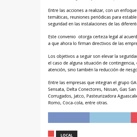
[ agosto 5, 2026 ]
¡Asiste
Entre las acciones a realizar, con un enfoqu
temáticas, reuniones periódicas para establ
de nuestra tierra!
ENTRE
seguridad en las instalaciones de las diferen
[ agosto 5, 2026 ]
🐶🐱 ¡E
Este convenio otorga certeza legal al acue
gratuitos!
LOCAL
a que ahora lo firman directivos de las empr
[ agosto 5, 2026 ]
El agu
Los objetivos a seguir son elevar la segurid
de Taekwondo en Corea d
el caso de alguna situación de contingencia,
atención, sino también la reducción de riesg
[ agosto 5, 2026 ]
Inicia 
Entre las empresas que integran el grupo G
2026 ♟️
DEPORTES
Sensata, Delta Conectores, Nissan, Gas San 
[ agosto 5, 2026 ]
Guardi
Corrugados, Jatco, Pasteurizadora Aguascali
Romo, Coca-cola, entre otras.
Peñuelas, otro en El Llano
LOCAL