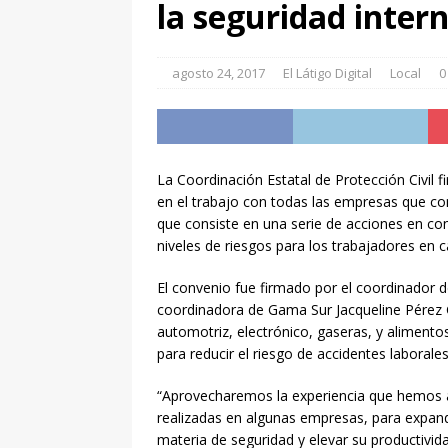
[ agosto 5, 2026 ]
Madonn
la seguridad inter
ENTRETENIMIENTO
[ agosto 5, 2026 ]
En el O
agosto 24, 2017
El Látigo Digital
Local
0
grs de hierba verde al p
[ agosto 5, 2026 ]
Policía
POLICIACA
La Coordinación Estatal de Protección Civil
en el trabajo con todas las empresas que c
[ agosto 5, 2026 ]
Asegur
que consiste en una serie de acciones en co
Barrio de la Estación
PO
niveles de riesgos para los trabajadores en c
[ agosto 5, 2026 ]
Trabaja
El convenio fue firmado por el coordinador d
coordinadora de Gama Sur Jacqueline Pérez G
LOCAL
automotriz, electrónico, gaseras, y aliment
[ agosto 5, 2026 ]
Invita 
para reducir el riesgo de accidentes laborale
ENTRETENIMIENTO
“Aprovecharemos la experiencia que hemos a
[ agosto 5, 2026 ]
Avanza 
realizadas en algunas empresas, para expandi
materia de seguridad y elevar su productividad
Juan Pablo II
LOCAL