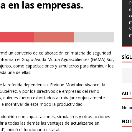
a y Kylie Minogue lanzan su primera colaboración
na en las empresas.
P
d
c
perativo SAGAZ fue detenido en Calvillo un sujeto con más de 250
m
V
arecer marihuana
POLICIACA
m
s municipales detienen a tres sujetos por delitos contra la salud
 firmó un convenio de colaboración en materia de seguridad
SÍG
onforman el Grupo Ayuda Mutua Aguascalientes (GAMA) Sur,
an Policías Municipales a presunto responsable de robo en el
njunto, como capacitaciones y simulacros para disminuir los
LICIACA
ada una de ellas.
 Municipio de Aguascalientes en la limpieza de la imagen urbana
e la referida dependencia, Enrique Montalvo Vivanco, la
utiérrez, y por los directivos de empresas del ramo
AUT
os, quienes fueron exhortados a trabajar conjuntamente
Municipio de Aguascalientes a disfrutar del IMJUVA Fest 2026
s e incentivar de este modo la productividad.
No a
dquirido con capacitaciones, simulacros y otras acciones
NOT
Municipio con la rehabilitación del colector pluvial en Boulevard
r a todas las demás las ventajas de actualizarse en
”, indicó el funcionario estatal.