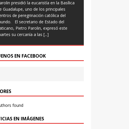
arolin presidió la eucaristía en la Basílica
e Guadalupe, uno de los principales
entros de peregrinación católica del
undo. El secretario de Estado del
aticano, Pietro Parolin, expresó este
artes su cercanía a las
[...]
UENOS EN FACEBOOK
ORES
uthors found
ICIAS EN IMÁGENES