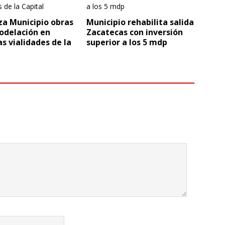
za Municipio obras
Municipio rehabilita salida
odelación en
Zacatecas con inversión
as vialidades de la
superior a los 5 mdp