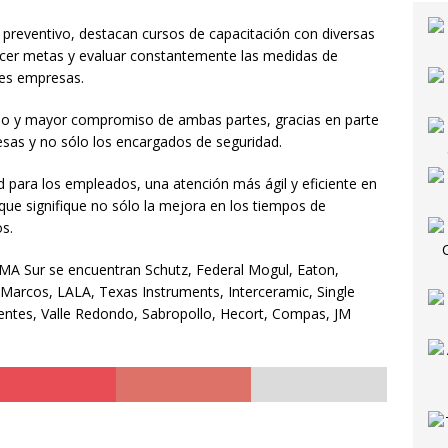
 a la Tarde de Café de este viernes y disfruta del arte y la tradición
e preventivo, destacan cursos de capacitación con diversas
ecer metas y evaluar constantemente las medidas de
TENIMIENTO
tes empresas.
ste viernes llegamos a Rincón de Romos con servicios veterinarios
rdo y mayor compromiso de ambas partes, gracias en parte
esas y no sólo los encargados de seguridad.
ascalentense Obed Martínez representará a México en el Mundial
ad para los empleados, una atención más ágil y eficiente en
el Sur
DEPORTES
 que signifique no sólo la mejora en los tiempos de
os.
el Campeonato Nacional e Internacional de Ajedrez Aguascalientes
AMA Sur se encuentran Schutz, Federal Mogul, Eaton,
Marcos, LALA, Texas Instruments, Interceramic, Single
a Nacional establecerá 4 nuevos puntos de operación: 2 en Ejido
entes, Valle Redondo, Sabropollo, Hecort, Compas, JM
 y uno más en Calvillo
LOCAL