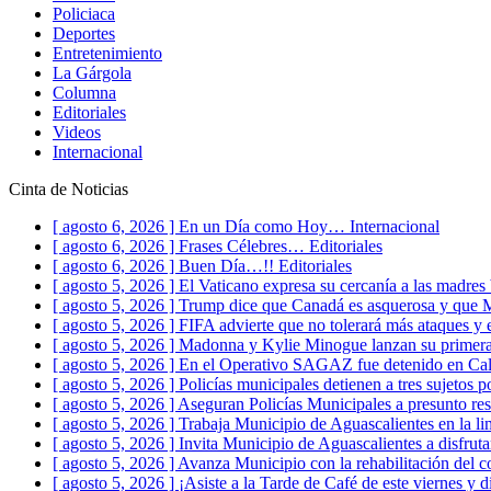
Policiaca
Deportes
Entretenimiento
La Gárgola
Columna
Editoriales
Videos
Internacional
Cinta de Noticias
[ agosto 6, 2026 ]
En un Día como Hoy…
Internacional
[ agosto 6, 2026 ]
Frases Célebres…
Editoriales
[ agosto 6, 2026 ]
Buen Día…!!
Editoriales
[ agosto 5, 2026 ]
El Vaticano expresa su cercanía a las madre
[ agosto 5, 2026 ]
Trump dice que Canadá es asquerosa y que
[ agosto 5, 2026 ]
FIFA advierte que no tolerará más ataques y 
[ agosto 5, 2026 ]
Madonna y Kylie Minogue lanzan su primer
[ agosto 5, 2026 ]
En el Operativo SAGAZ fue detenido en Calvi
[ agosto 5, 2026 ]
Policías municipales detienen a tres sujetos p
[ agosto 5, 2026 ]
Aseguran Policías Municipales a presunto res
[ agosto 5, 2026 ]
Trabaja Municipio de Aguascalientes en la l
[ agosto 5, 2026 ]
Invita Municipio de Aguascalientes a disfru
[ agosto 5, 2026 ]
Avanza Municipio con la rehabilitación del c
[ agosto 5, 2026 ]
¡Asiste a la Tarde de Café de este viernes y di