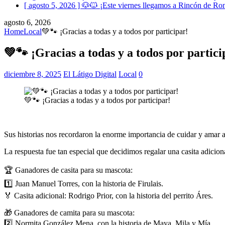
[ agosto 5, 2026 ]
🐶🐱 ¡Este viernes llegamos a Rincón de Romo
agosto 6, 2026
Home
Local
💚🐾 ¡Gracias a todas y a todos por participar!
💚🐾 ¡Gracias a todas y a todos por partici
diciembre 8, 2025
El Látigo Digital
Local
0
💚🐾 ¡Gracias a todas y a todos por participar!
Sus historias nos recordaron la enorme importancia de cuidar y amar a
La respuesta fue tan especial que decidimos regalar una casita adiciona
🏆 Ganadores de casita para su mascota:
1️⃣ Juan Manuel Torres, con la historia de Firulais.
🏅 Casita adicional: Rodrigo Prior, con la historia del perrito Áres.
🎁 Ganadores de camita para su mascota:
2️⃣ Normita González Mena, con la historia de Maya, Mila y Mía.