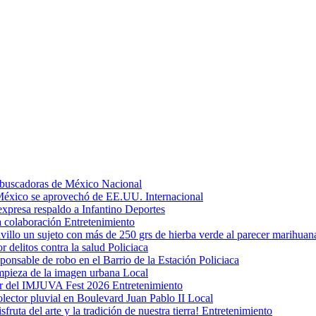
s buscadoras de México
Nacional
 México se aprovechó de EE.UU.
Internacional
expresa respaldo a Infantino
Deportes
a colaboración
Entretenimiento
llo un sujeto con más de 250 grs de hierba verde al parecer marihua
or delitos contra la salud
Policiaca
ponsable de robo en el Barrio de la Estación
Policiaca
impieza de la imagen urbana
Local
tar del IMJUVA Fest 2026
Entretenimiento
olector pluvial en Boulevard Juan Pablo II
Local
sfruta del arte y la tradición de nuestra tierra!
Entretenimiento