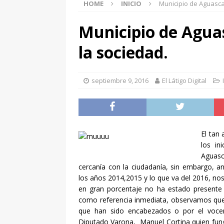
HOME
INICIO
Municipio de Aguasca
[ agosto 5, 2026 ]
Asegu
Barrio de la Estación
Municipio de Aguas
[ agosto 5, 2026 ]
Traba
la sociedad.
urbana
LOCAL
[ agosto 5, 2026 ]
Invit
septiembre 9, 2016
El Látigo Digital
ENTRETENIMIENTO
[ agosto 5, 2026 ]
Avanz
Boulevard Juan Pablo II
El tan
[ agosto 5, 2026 ]
¡Asis
los in
Aguas
tradición de nuestra tie
cercanía con la ciudadanía, sin embargo, a
los años 2014,2015 y lo que va del 2016, nos
[ agosto 5, 2026 ]
🐶🐱 
en gran porcentaje no ha estado presente e
veterinarios gratuitos!
como referencia inmediata, observamos que
que han sido encabezados o por el vocer
[ agosto 6, 2026 ]
En u
Diputado Varona, Manuel Cortina quien fun