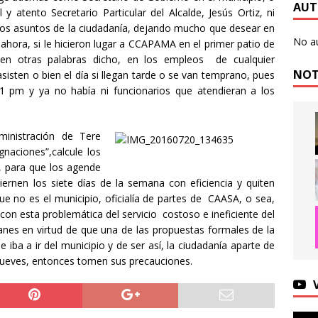
AUT
es Célebres…
EDITORIALES
y atento Secretario Particular del Alcalde, Jesús Ortiz, ni
 los asuntos de la ciudadanía, dejando mucho que desear en
Día…!!
EDITORIALES
No a
a ahora, si le hicieron lugar a CCAPAMA en el primer patio de
ticano expresa su cercanía a las madres buscadoras de México
 en otras palabras dicho, en los empleos de cualquier
NOT
sisten o bien el día si llegan tarde o se van temprano, pues
 1 pm y ya no había ni funcionarios que atendieran a los
 dice que Canadá es asquerosa y que México se aprovechó de
AL
ministración de Tere
naciones”,calcule los
advierte que no tolerará más ataques y expresa respaldo a
, para que los agende
iernen los siete días de la semana con eficiencia y quiten
 no es el municipio, oficialía de partes de CAASA, o sea,
na y Kylie Minogue lanzan su primera colaboración
on esta problemática del servicio costoso e ineficiente del
nes en virtud de que una de las propuestas formales de la
iba a ir del municipio y de ser así, la ciudadanía aparte de
 Operativo SAGAZ fue detenido en Calvillo un sujeto con más de
 Jueves, entonces tomen sus precauciones.
 al parecer marihuana
POLICIACA