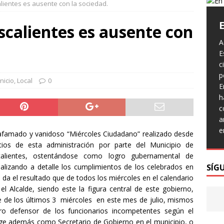
lientes es ausente con la sociedad.
ran Policías Municipales a presunto responsable de robo en el
POLICIACA
calientes es ausente con
ja Municipio de Aguascalientes en la limpieza de la imagen
A
E
c
p
a Municipio de Aguascalientes a disfrutar del IMJUVA Fest 2026
Inicio
,
Local
0
Trump dice que Canadá es
E
asquerosa y que México se
h
aprovechó de EE.UU.
c
a Municipio con la rehabilitación del colector pluvial en
a
Trump lanzó duras críticas contra Canadá
LOCAL
e
 afamado y vanidoso “Miércoles Ciudadano” realizado desde
al referirse a la relación comercial entre
te a la Tarde de Café de este viernes y disfruta del arte y la
icios de esta administración por parte del Municipio de
ambos países. El presidente de Estados
calientes, ostentándose como logro gubernamental de
Unidos, Donald Trump, arremetió contra
rra!
ENTRETENIMIENTO
nalizando a detalle los cumplimientos de los celebrados en
SÍG
sus principales socios comerciales de
 da el resultado que de todos los miércoles en el calendario
¡Este viernes llegamos a Rincón de Romos con servicios
América del Norte al afirmar
[...]
l Alcalde, siendo este la figura central de este gobierno,
LOCAL
 de los últimos 3 miércoles en este mes de julio, mismos
o defensor de los funcionarios incompetentes según el
n Día como Hoy…
INTERNACIONAL
ge además como Secretario de Gobierno en el municipio, o