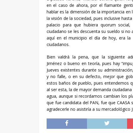
[ agosto 6, 2026 ]
Fras
en el caso de ahora, por el flamante gentil 
hablar es la dimensión de la importancia en
[ agosto 6, 2026 ]
Buen 
la visión de la sociedad, pues inclusive hast
[ agosto 5, 2026 ]
El Va
palacio para que hubiera quorum social,
ciudadano se les descuenta su sueldo si no a
NACIONAL
aquí en el municipio el día de hoy, era la
[ agosto 5, 2026 ]
Trump
ciudadanos.
EE.UU.
INTERNACION
Bien valdrá la pena, que la siguiente ad
Jiménez o bueno en teoría, pues hay “impug
[ agosto 5, 2026 ]
FIFA 
Jueves existentes durante su administración
Infantino
DEPORTES
y no falle, o en su defecto, mejor que gob
estos baños de pueblo, pues entendemos que
[ agosto 5, 2026 ]
Madon
al ser esta, la de mayor demanda ciudadana c
ENTRETENIMIENTO
agua, aunque si recordamos cambian los pla
que fue candidata del PAN, fue que CAASA se 
[ agosto 5, 2026 ]
En el
agradecerle no asistiría a su mercadológico
250 grs de hierba verde