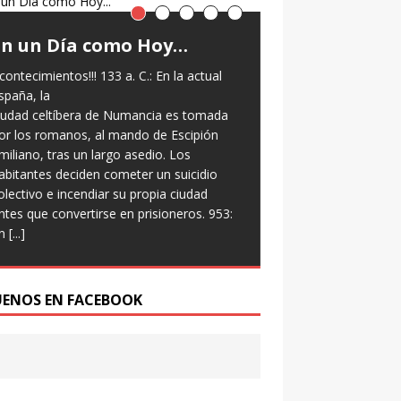
En un Día como Hoy…
Frases Céle
contecimientos!!! 133 a. C.: En la actual
“No mires al reloj, h
spaña, la
Sigue moviéndote” 
iudad celtíbera de Numancia es tomada
or los romanos, al mando de Escipión
miliano, tras un largo asedio. Los
abitantes deciden cometer un suicidio
olectivo e incendiar su propia ciudad
ntes que convertirse en prisioneros. 953:
n
[...]
UENOS EN FACEBOOK