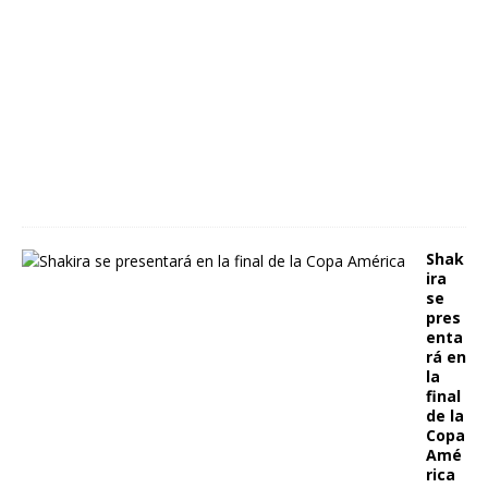
r
e
r
o
1
3
,
2
0
2
1
Shak
ira
se
pres
enta
rá en
la
final
de la
Copa
Amé
rica