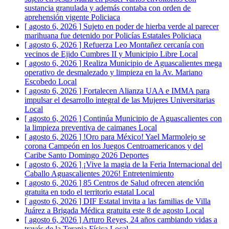
sustancia granulada y además contaba con orden de
aprehensión vigente
Policiaca
[ agosto 6, 2026 ]
Sujeto en poder de hierba verde al parecer
marihuana fue detenido por Policías Estatales
Policiaca
[ agosto 6, 2026 ]
Refuerza Leo Montañez cercanía con
vecinos de Ejido Cumbres II y Municipio Libre
Local
[ agosto 6, 2026 ]
Realiza Municipio de Aguascalientes mega
operativo de desmalezado y limpieza en la Av. Mariano
Escobedo
Local
[ agosto 6, 2026 ]
Fortalecen Alianza UAA e IMMA para
impulsar el desarrollo integral de las Mujeres Universitarias
Local
[ agosto 6, 2026 ]
Continúa Municipio de Aguascalientes con
la limpieza preventiva de caimanes
Local
[ agosto 6, 2026 ]
!Oro para México! Yael Marmolejo se
corona Campeón en los Juegos Centroamericanos y del
Caribe Santo Domingo 2026
Deportes
[ agosto 6, 2026 ]
¡Vive la magia de la Feria Internacional del
Caballo Aguascalientes 2026!
Entretenimiento
[ agosto 6, 2026 ]
85 Centros de Salud ofrecen atención
gratuita en todo el territorio estatal
Local
[ agosto 6, 2026 ]
DIF Estatal invita a las familias de Villa
Juárez a Brigada Médica gratuita este 8 de agosto
Local
[ agosto 6, 2026 ]
Arturo Reyes, 24 años cambiando vidas a
través de la Terapia Física
Local