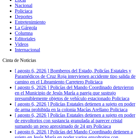
Nacional
Policiaca
Deportes
Entretenimiento
La Gárgola
Columna
Editoriales
Videos
Internacional
Cinta de Noticias
[ agosto 6, 2026 ]
Bomberos del Estado, Policías Estatales y
Paramédicos de Cruz Roja intervienen accidente tipo salida de
camino en el Libramiento Carretero
Policiaca
[ agosto 6, 2026 ]
Policías del Mando Coordinado detuvieron
en el Municipio de Jesús María a pareja que sustrajo
presumiblemente objetos de vehículo estacionado
Policiaca
[ agosto 6, 2026 ]
Policías Estatales detienen a sujeto en poder
de arma prohibida en la colonia Macías Arellano
Policiaca
[ agosto 6, 2026 ]
Policías Estatales detienen a sujeto en poder
de envoltorios con sustancia granulada al parecer cristal
sumando un peso aproximado de 24 grs
Policiaca
[ agosto 6, 2026 ]
Policías del Mando Coordinado detienen a
sujeto en Jesús María en poder varios envoltorios con