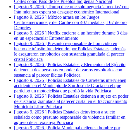
Cortés como Paso de los Pueblos Indígenas
Nacional
[ agosto 9, 2026 ]
Trump dice que solo negocia ‘a medias’ con
Irán mientras espera su desgaste económico
Internacional
[ agosto 9, 2026 ]
México arrasa en los Juegos
Centroamericanos y del Caribe con 407 medallas, 167 de oro
Deportes
[ agosto 9, 2026 ]
Netflix encierra a un hombre durante 3 días
en un espectacular
Entretenimiento
[ agosto 9, 2026 ]
Presunto responsable de homicidio en
hecho de tránsito fue detenido por Policías Estatales, además
le aseguraron envoltorios con sustancia granulada al parecer
cristal
Policiaca
[ agosto 9, 2026 ]
Policías Estatales y Elementos del Ejército
detienen a dos personas en poder de varios envoltorios con
sustancia al parecer ilícitas
Policiaca
[ agosto 9, 2026 ]
Policías Estatales de Carreteras intervienen
accidente en el Municipio de San José de Gracia en el que
participó un motociclista que perdió la vida
Policiaca
[ agosto 9, 2026 ]
Policías Estatales detienen a sujeto en poder
de sustancia granulada al parecer cristal en el fraccionamiento
Municipio Libre
Policiaca
[ agosto 9, 2026 ]
Policías Estatales detuvieron a sujeto
señalado como presunto responsable de violencia familiar en
agravio de su expareja
Policiaca
[ agosto 9, 2026 ]
Policía Municipal detiene a hombre por