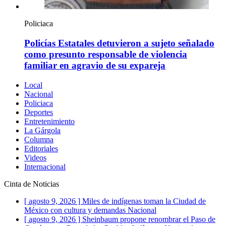
Policiaca
Policías Estatales detuvieron a sujeto señalado
como presunto responsable de violencia
familiar en agravio de su expareja
Local
Nacional
Policiaca
Deportes
Entretenimiento
La Gárgola
Columna
Editoriales
Videos
Internacional
Cinta de Noticias
[ agosto 9, 2026 ]
Miles de indígenas toman la Ciudad de
México con cultura y demandas
Nacional
[ agosto 9, 2026 ]
Sheinbaum propone renombrar el Paso de