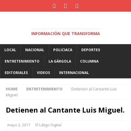
INFORMACIÓN QUE TRANSFORMA
LOCAL
NACIONAL
POLICIACA
DEPORTES
ENTRETENIMIENTO
LA GÁRGOLA
COLUMNA
EDITORIALES
VIDEOS
INTERNACIONAL
HOME
ENTRETENIMIENTO
Detienen al Cantante Luis
Miguel.
Detienen al Cantante Luis Miguel.
mayo 2, 2017
El Látigo Digital