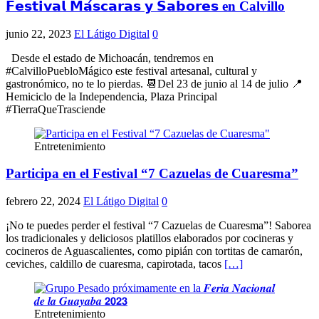
𝗙𝗲𝘀𝘁𝗶𝘃𝗮𝗹 𝗠𝗮́𝘀𝗰𝗮𝗿𝗮𝘀 𝘆 𝗦𝗮𝗯𝗼𝗿𝗲𝘀 en Calvillo
junio 22, 2023
El Látigo Digital
0
Desde el estado de Michoacán, tendremos en
#CalvilloPuebloMágico este festival artesanal, cultural y
gastronómico, no te lo pierdas. 📆Del 23 de junio al 14 de julio 📍
Hemiciclo de la Independencia, Plaza Principal
#TierraQueTrasciende
Entretenimiento
Participa en el Festival “7 Cazuelas de Cuaresma”
febrero 22, 2024
El Látigo Digital
0
¡No te puedes perder el festival “7 Cazuelas de Cuaresma”! Saborea
los tradicionales y deliciosos platillos elaborados por cocineras y
cocineros de Aguascalientes, como pipián con tortitas de camarón,
ceviches, caldillo de cuaresma, capirotada, tacos
[…]
Entretenimiento