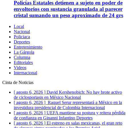
Policías Estatales detienen a sujeto en poder de
envoltorios con sustancia granulada al parecer
cristal sumando un peso aproximado de 24 grs
Local
Nacional
Policiaca
Deportes
Entretenimiento
La Gárgola
Columna
Editoriales
Videos
Internacional
Cinta de Noticias
[ agosto 6, 2026 ]
David Kershenobich: No hay brote activo
de ciclosporiasis en México
Nacional
[ agosto 6, 2026 ]
Raquel Serur representará a México en la
investidura presidencial de Colombia
Internacional
[ agosto 6, 2026 ]
UEFA mantiene su postura y reitera pérdida
de confianza en Ginanni Infantino
Deportes
[ agosto 6, 2026 ]
El estreno en salas mexicanas, el gran reto