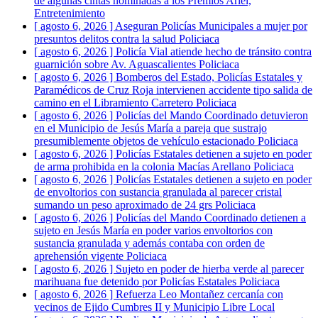
de algunas cintas nominadas a los Premios Ariel,
Entretenimiento
[ agosto 6, 2026 ]
Aseguran Policías Municipales a mujer por
presuntos delitos contra la salud
Policiaca
[ agosto 6, 2026 ]
Policía Vial atiende hecho de tránsito contra
guarnición sobre Av. Aguascalientes
Policiaca
[ agosto 6, 2026 ]
Bomberos del Estado, Policías Estatales y
Paramédicos de Cruz Roja intervienen accidente tipo salida de
camino en el Libramiento Carretero
Policiaca
[ agosto 6, 2026 ]
Policías del Mando Coordinado detuvieron
en el Municipio de Jesús María a pareja que sustrajo
presumiblemente objetos de vehículo estacionado
Policiaca
[ agosto 6, 2026 ]
Policías Estatales detienen a sujeto en poder
de arma prohibida en la colonia Macías Arellano
Policiaca
[ agosto 6, 2026 ]
Policías Estatales detienen a sujeto en poder
de envoltorios con sustancia granulada al parecer cristal
sumando un peso aproximado de 24 grs
Policiaca
[ agosto 6, 2026 ]
Policías del Mando Coordinado detienen a
sujeto en Jesús María en poder varios envoltorios con
sustancia granulada y además contaba con orden de
aprehensión vigente
Policiaca
[ agosto 6, 2026 ]
Sujeto en poder de hierba verde al parecer
marihuana fue detenido por Policías Estatales
Policiaca
[ agosto 6, 2026 ]
Refuerza Leo Montañez cercanía con
vecinos de Ejido Cumbres II y Municipio Libre
Local