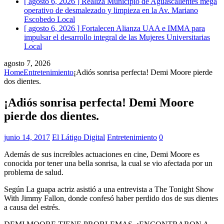
[ agosto 6, 2026 ]
Realiza Municipio de Aguascalientes mega
operativo de desmalezado y limpieza en la Av. Mariano
Escobedo
Local
[ agosto 6, 2026 ]
Fortalecen Alianza UAA e IMMA para
impulsar el desarrollo integral de las Mujeres Universitarias
Local
agosto 7, 2026
Home
Entretenimiento
¡Adiós sonrisa perfecta! Demi Moore pierde
dos dientes.
¡Adiós sonrisa perfecta! Demi Moore
pierde dos dientes.
junio 14, 2017
El Látigo Digital
Entretenimiento
0
Además de sus increíbles actuaciones en cine, Demi Moore es
conocida por tener una bella sonrisa, la cual se vio afectada por un
problema de salud.
Según La guapa actriz asistió a una entrevista a The Tonight Show
With Jimmy Fallon, donde confesó haber perdido dos de sus dientes
a causa del estrés.