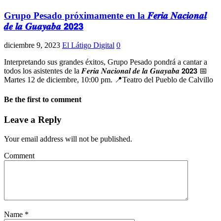
Grupo Pesado próximamente en la 𝑭𝒆𝒓𝒊𝒂 𝑵𝒂𝒄𝒊𝒐𝒏𝒂𝒍
𝒅𝒆 𝒍𝒂 𝑮𝒖𝒂𝒚𝒂𝒃𝒂 𝟮𝟬𝟮𝟯
diciembre 9, 2023
El Látigo Digital
0
Interpretando sus grandes éxitos, Grupo Pesado pondrá a cantar a
todos los asistentes de la 𝑭𝒆𝒓𝒊𝒂 𝑵𝒂𝒄𝒊𝒐𝒏𝒂𝒍 𝒅𝒆 𝒍𝒂 𝑮𝒖𝒂𝒚𝒂𝒃𝒂 𝟮𝟬𝟮𝟯 📅
Martes 12 de diciembre, 10:00 pm. 📍Teatro del Pueblo de Calvillo
Be the first to comment
Leave a Reply
Your email address will not be published.
Comment
Name
*