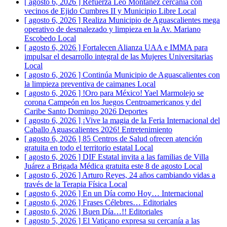
[ agosto 6, 2026 ]
Refuerza Leo Montañez cercanía con
vecinos de Ejido Cumbres II y Municipio Libre
Local
[ agosto 6, 2026 ]
Realiza Municipio de Aguascalientes mega
operativo de desmalezado y limpieza en la Av. Mariano
Escobedo
Local
[ agosto 6, 2026 ]
Fortalecen Alianza UAA e IMMA para
impulsar el desarrollo integral de las Mujeres Universitarias
Local
[ agosto 6, 2026 ]
Continúa Municipio de Aguascalientes con
la limpieza preventiva de caimanes
Local
[ agosto 6, 2026 ]
!Oro para México! Yael Marmolejo se
corona Campeón en los Juegos Centroamericanos y del
Caribe Santo Domingo 2026
Deportes
[ agosto 6, 2026 ]
¡Vive la magia de la Feria Internacional del
Caballo Aguascalientes 2026!
Entretenimiento
[ agosto 6, 2026 ]
85 Centros de Salud ofrecen atención
gratuita en todo el territorio estatal
Local
[ agosto 6, 2026 ]
DIF Estatal invita a las familias de Villa
Juárez a Brigada Médica gratuita este 8 de agosto
Local
[ agosto 6, 2026 ]
Arturo Reyes, 24 años cambiando vidas a
través de la Terapia Física
Local
[ agosto 6, 2026 ]
En un Día como Hoy…
Internacional
[ agosto 6, 2026 ]
Frases Célebres…
Editoriales
[ agosto 6, 2026 ]
Buen Día…!!
Editoriales
[ agosto 5, 2026 ]
El Vaticano expresa su cercanía a las