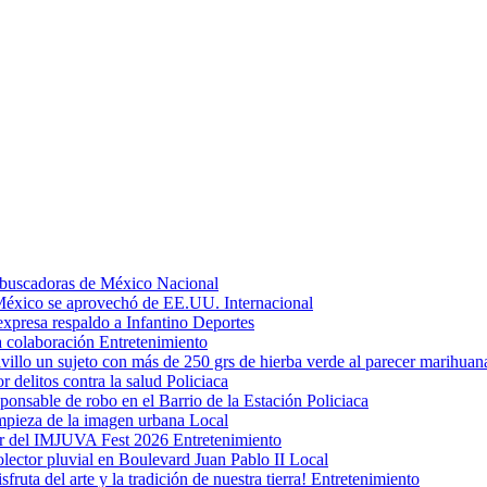
s buscadoras de México
Nacional
 México se aprovechó de EE.UU.
Internacional
expresa respaldo a Infantino
Deportes
a colaboración
Entretenimiento
llo un sujeto con más de 250 grs de hierba verde al parecer marihua
or delitos contra la salud
Policiaca
ponsable de robo en el Barrio de la Estación
Policiaca
impieza de la imagen urbana
Local
tar del IMJUVA Fest 2026
Entretenimiento
olector pluvial en Boulevard Juan Pablo II
Local
sfruta del arte y la tradición de nuestra tierra!
Entretenimiento