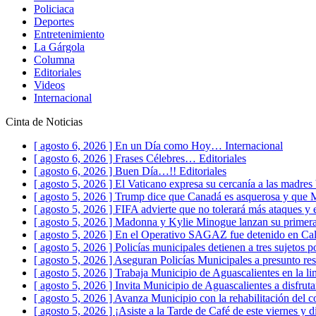
Policiaca
Deportes
Entretenimiento
La Gárgola
Columna
Editoriales
Videos
Internacional
Cinta de Noticias
[ agosto 6, 2026 ]
En un Día como Hoy…
Internacional
[ agosto 6, 2026 ]
Frases Célebres…
Editoriales
[ agosto 6, 2026 ]
Buen Día…!!
Editoriales
[ agosto 5, 2026 ]
El Vaticano expresa su cercanía a las madre
[ agosto 5, 2026 ]
Trump dice que Canadá es asquerosa y que
[ agosto 5, 2026 ]
FIFA advierte que no tolerará más ataques y 
[ agosto 5, 2026 ]
Madonna y Kylie Minogue lanzan su primer
[ agosto 5, 2026 ]
En el Operativo SAGAZ fue detenido en Calvi
[ agosto 5, 2026 ]
Policías municipales detienen a tres sujetos p
[ agosto 5, 2026 ]
Aseguran Policías Municipales a presunto res
[ agosto 5, 2026 ]
Trabaja Municipio de Aguascalientes en la l
[ agosto 5, 2026 ]
Invita Municipio de Aguascalientes a disfru
[ agosto 5, 2026 ]
Avanza Municipio con la rehabilitación del c
[ agosto 5, 2026 ]
¡Asiste a la Tarde de Café de este viernes y di