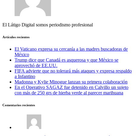
El Látigo Digital somos periodismo profesional
Artículos recientes
El Vaticano expresa su cercanía a las madres buscadoras de
México
Trump dice que Canadá es asquerosa y que México se
aprovechó de EE.UU.
FIFA advierte que no tolerará más ataques y expresa respaldo
a Infantino
Madonna y Kylie Minogue lanzan su primera colaboración
En el Operativo SAGAZ fue detenido en Calvillo un sujeto
con más de 250 grs de hierba verde al parecer marihuana
Comentarios recientes