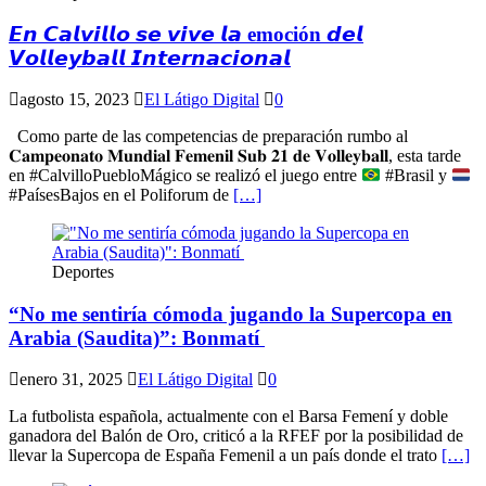
𝙀𝙣 𝘾𝙖𝙡𝙫𝙞𝙡𝙡𝙤 𝙨𝙚 𝙫𝙞𝙫𝙚 𝙡𝙖 emoción 𝙙𝙚𝙡
𝙑𝙤𝙡𝙡𝙚𝙮𝙗𝙖𝙡𝙡 𝙄𝙣𝙩𝙚𝙧𝙣𝙖𝙘𝙞𝙤𝙣𝙖𝙡
agosto 15, 2023
El Látigo Digital
0
Como parte de las competencias de preparación rumbo al
𝐂𝐚𝐦𝐩𝐞𝐨𝐧𝐚𝐭𝐨 𝐌𝐮𝐧𝐝𝐢𝐚𝐥 𝐅𝐞𝐦𝐞𝐧𝐢𝐥 𝐒𝐮𝐛 𝟐𝟏 𝐝𝐞 𝐕𝐨𝐥𝐥𝐞𝐲𝐛𝐚𝐥𝐥, esta tarde
en #CalvilloPuebloMágico se realizó el juego entre
#Brasil y
#PaísesBajos en el Poliforum de
[…]
Deportes
“No me sentiría cómoda jugando la Supercopa en
Arabia (Saudita)”: Bonmatí
enero 31, 2025
El Látigo Digital
0
La futbolista española, actualmente con el Barsa Femení y doble
ganadora del Balón de Oro, criticó a la RFEF por la posibilidad de
llevar la Supercopa de España Femenil a un país donde el trato
[…]