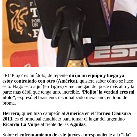
“El ‘Piojo’ es mi ídolo, de repente
dirijo un equipo y luego ya
estoy contratado con otro (América)
, quisiera saber cómo se hace
esto. Hago esto aquí (en Tigres) y me cuelgan del poste más alto y la
parte más débil que tenga uno, increíble.
‘Piojito’ la verdad eres mi
ídolo”
, expresó el brasileño, nacionalizado mexicano, en tono de
broma.
Herrera,
quien hizo campeón al
América
en el
Torneo Clausura
2013,
es el principal candidato para tomar el lugar del argentino
Ricardo La Volpe
al frente de las
Águilas.
Sobre el
enfrentamiento de este jueves
correspondiente a la “ida”
de las Demifinales,
Ferretti señaló que deben estar preparados
para descifrar el planteamiento que pueda implementar
Herrera con