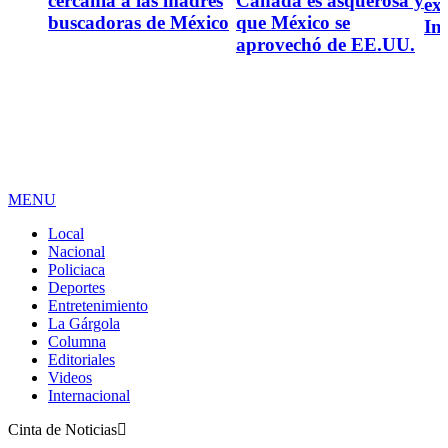
osa y
expresa respaldo a
primera colaboración
Polic
Infantino
.UU.
En 
SAG
en C
con
hier
par
MENU
Local
Nacional
Policiaca
Deportes
Entretenimiento
La Gárgola
Columna
Editoriales
Videos
Internacional
Cinta de Noticias