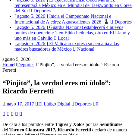
del Sur
Deportes
[ agosto 5, 2026 ]
Inicia el Campeonato Nacional e
Internacional de Ajedrez Aguascalientes 2026
Deportes
[ agosto 5, 2026 ]
Guardia Nacional establecerá 4 nuevos
puntos de operación: 2 en Ejido Peñuelas, otro en El Llano y
uno más en Calvillo
Local
[ agosto 5, 2026 ]
El Vaticano expresa su cercanía a las
madres buscadoras de México
Nacional
agosto 5, 2026
Home
Deportes
“Piojito”, la verdad eres mi ídolo”: Ricardo
Ferretti
“Piojito”, la verdad eres mi ídolo”:
Ricardo Ferretti
mayo 17, 2017
El Látigo Digital
Deportes
0
De cara a los partidos entre
Tigres
y
Xolos
por las
Semifinales
del
Torneo Clausura 2017,
Ricardo Ferretti
declaró de manera
irónica que
Miguel Herrera
es su ídolo.