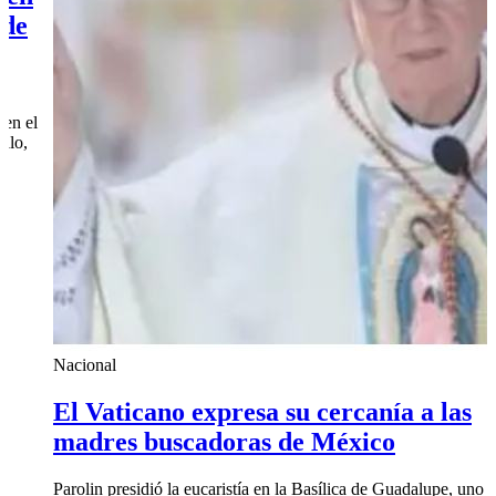
Internacional
as
Trump dice que Canadá es asquerosa
que México se aprovechó de EE.UU.
 uno de los
 El
Trump lanzó duras críticas contra Canadá al referirse a la re
 este martes