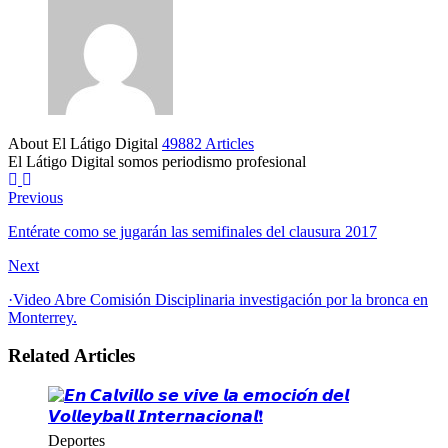
About El Látigo Digital
49882 Articles
El Látigo Digital somos periodismo profesional
Website
Facebook
Previous
Entérate como se jugarán las semifinales del clausura 2017
Next
·Video Abre Comisión Disciplinaria investigación por la bronca en
Monterrey.
Related Articles
Deportes