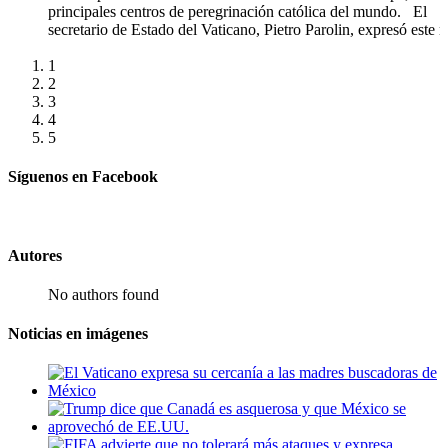
comercial entre ambos países. El presidente de Estados Un
Donald Trump, arremetió contra sus principales socios come
de América del Norte al afirmar
[...]
1
2
3
4
5
Síguenos en Facebook
Autores
No authors found
Noticias en imágenes