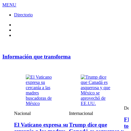
MENU
Directorio
Facebook
Videos
Policy
Información que transforma
Deportes
Entretenimiento
FIFA advierte que no
Madonna y Kylie
tolerará más ataques y
Minogue lanzan su