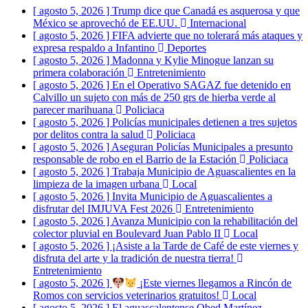
[ agosto 5, 2026 ]
Trump dice que Canadá es asquerosa y que
[ agosto 5, 2026 ]
FIFA advierte que no tolerará más ataques y
México se aprovechó de EE.UU.
Internacional
expresa respaldo a Infantino
Deportes
[ agosto 5, 2026 ]
Madonna y Kylie Minogue lanzan su
primera colaboración
Entretenimiento
[ agosto 5, 2026 ]
En el Operativo SAGAZ fue detenido en
Calvillo un sujeto con más de 250 grs de hierba verde al
parecer marihuana
Policiaca
[ agosto 5, 2026 ]
Policías municipales detienen a tres sujetos
por delitos contra la salud
Policiaca
[ agosto 5, 2026 ]
Aseguran Policías Municipales a presunto
responsable de robo en el Barrio de la Estación
Policiaca
[ agosto 5, 2026 ]
Trabaja Municipio de Aguascalientes en la
limpieza de la imagen urbana
Local
[ agosto 5, 2026 ]
Invita Municipio de Aguascalientes a
disfrutar del IMJUVA Fest 2026
Entretenimiento
[ agosto 5, 2026 ]
Avanza Municipio con la rehabilitación del
colector pluvial en Boulevard Juan Pablo II
Local
[ agosto 5, 2026 ]
¡Asiste a la Tarde de Café de este viernes y
disfruta del arte y la tradición de nuestra tierra!
Entretenimiento
[ agosto 5, 2026 ]
¡Este viernes llegamos a Rincón de
Romos con servicios veterinarios gratuitos!
Local
[ agosto 5, 2026 ]
El aguascalentense Obed Martínez
representará a México en el Mundial de Taekwondo en Corea