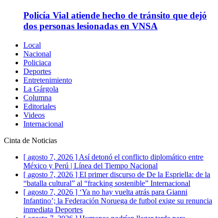
Policía Vial atiende hecho de tránsito que dejó
dos personas lesionadas en VNSA
Local
Nacional
Policiaca
Deportes
Entretenimiento
La Gárgola
Columna
Editoriales
Videos
Internacional
Cinta de Noticias
[ agosto 7, 2026 ]
Así detonó el conflicto diplomático entre
México y Perú | Línea del Tiempo
Nacional
[ agosto 7, 2026 ]
El primer discurso de De la Espriella: de la
“batalla cultural” al “fracking sostenible”
Internacional
[ agosto 7, 2026 ]
‘Ya no hay vuelta atrás para Gianni
Infantino’; la Federación Noruega de futbol exige su renuncia
inmediata
Deportes