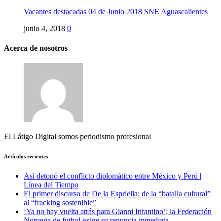
Vacantes destacadas 04 de Junio 2018 SNE Aguascalientes
junio 4, 2018
0
Acerca de nosotros
El Látigo Digital somos periodismo profesional
Artículos recientes
Así detonó el conflicto diplomático entre México y Perú |
Línea del Tiempo
El primer discurso de De la Espriella: de la “batalla cultural”
al “fracking sostenible”
‘Ya no hay vuelta atrás para Gianni Infantino’; la Federación
Noruega de futbol exige su renuncia inmediata