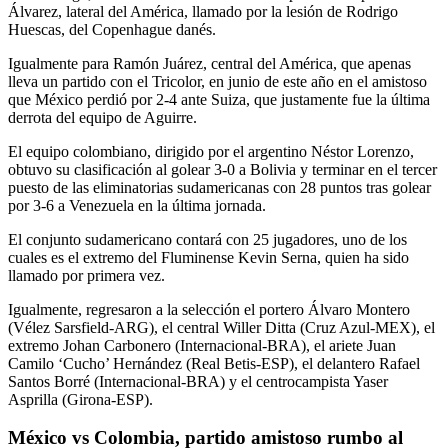
Álvarez, lateral del América, llamado por la lesión de Rodrigo
Huescas, del Copenhague danés.
Igualmente para Ramón Juárez, central del América, que apenas
lleva un partido con el Tricolor, en junio de este año en el amistoso
que México perdió por 2-4 ante Suiza, que justamente fue la última
derrota del equipo de Aguirre.
El equipo colombiano, dirigido por el argentino Néstor Lorenzo,
obtuvo su clasificación al golear 3-0 a Bolivia y terminar en el tercer
puesto de las eliminatorias sudamericanas con 28 puntos tras golear
por 3-6 a Venezuela en la última jornada.
El conjunto sudamericano contará con 25 jugadores, uno de los
cuales es el extremo del Fluminense Kevin Serna, quien ha sido
llamado por primera vez.
Igualmente, regresaron a la selección el portero Álvaro Montero
(Vélez Sarsfield-ARG), el central Willer Ditta (Cruz Azul-MEX), el
extremo Johan Carbonero (Internacional-BRA), el ariete Juan
Camilo ‘Cucho’ Hernández (Real Betis-ESP), el delantero Rafael
Santos Borré (Internacional-BRA) y el centrocampista Yaser
Asprilla (Girona-ESP).
México vs Colombia, partido amistoso rumbo al