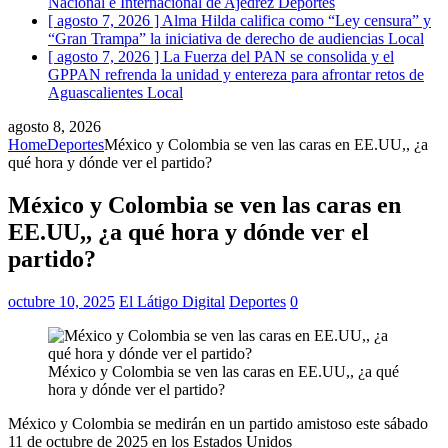
Nacional e Internacional de Ajedrez
Deportes
[ agosto 7, 2026 ]
Alma Hilda califica como “Ley censura” y
“Gran Trampa” la iniciativa de derecho de audiencias
Local
[ agosto 7, 2026 ]
La Fuerza del PAN se consolida y el
GPPAN refrenda la unidad y entereza para afrontar retos de
Aguascalientes
Local
agosto 8, 2026
Home
Deportes
México y Colombia se ven las caras en EE.UU,, ¿a
qué hora y dónde ver el partido?
México y Colombia se ven las caras en
EE.UU,, ¿a qué hora y dónde ver el
partido?
octubre 10, 2025
El Látigo Digital
Deportes
0
México y Colombia se ven las caras en EE.UU,, ¿a qué
hora y dónde ver el partido?
México y Colombia se medirán en un partido amistoso este sábado
11 de octubre de 2025 en los Estados Unidos