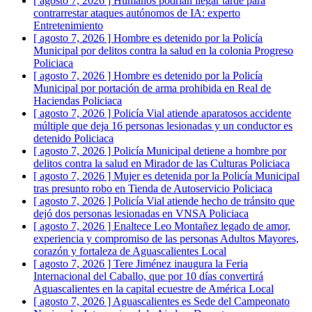
[ agosto 7, 2026 ]
Humanos podrían llegar tarde para
contrarrestar ataques autónomos de IA: experto
Entretenimiento
[ agosto 7, 2026 ]
Hombre es detenido por la Policía
Municipal por delitos contra la salud en la colonia Progreso
Policiaca
[ agosto 7, 2026 ]
Hombre es detenido por la Policía
Municipal por portación de arma prohibida en Real de
Haciendas
Policiaca
[ agosto 7, 2026 ]
Policía Vial atiende aparatosos accidente
múltiple que deja 16 personas lesionadas y un conductor es
detenido
Policiaca
[ agosto 7, 2026 ]
Policía Municipal detiene a hombre por
delitos contra la salud en Mirador de las Culturas
Policiaca
[ agosto 7, 2026 ]
Mujer es detenida por la Policía Municipal
tras presunto robo en Tienda de Autoservicio
Policiaca
[ agosto 7, 2026 ]
Policía Vial atiende hecho de tránsito que
dejó dos personas lesionadas en VNSA
Policiaca
[ agosto 7, 2026 ]
Enaltece Leo Montañez legado de amor,
experiencia y compromiso de las personas Adultos Mayores,
corazón y fortaleza de Aguascalientes
Local
[ agosto 7, 2026 ]
Tere Jiménez inaugura la Feria
Internacional del Caballo, que por 10 días convertirá
Aguascalientes en la capital ecuestre de América
Local
[ agosto 7, 2026 ]
Aguascalientes es Sede del Campeonato