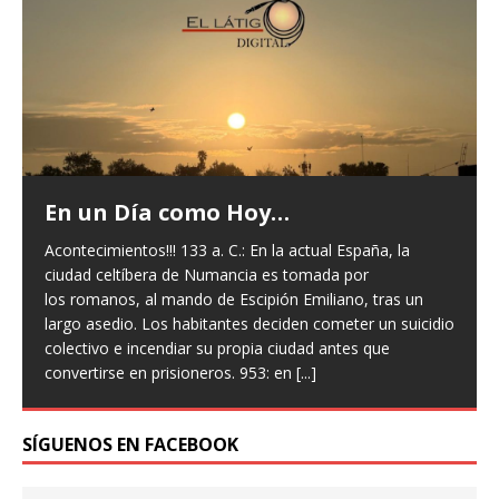
 España, la
a por
Frases Célebres…
ano, tras un
meter un suicidio
“No mires al reloj, haz lo que él hace. Sigue 
ntes que
Sam Levenson.
SÍGUENOS EN FACEBOOK