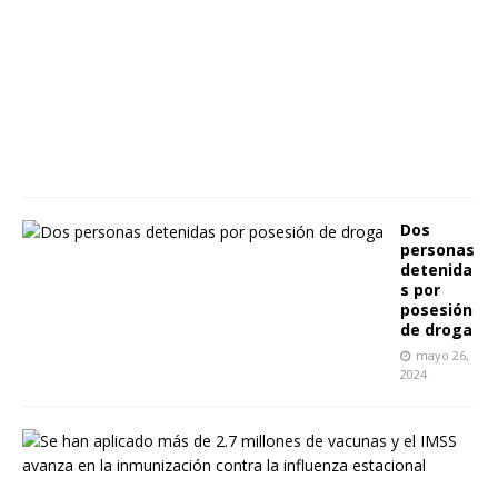
s
t
o
7
,
2
0
2
5
Dos
personas
detenida
s por
posesión
de droga
mayo 26,
2024
S
e
h